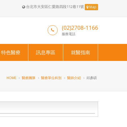
台北市大安區仁愛路四段112巷11號
Map
(02)2708-1166
服務電話
特色醫療
訊息專區
就醫指南
HOME
醫療團隊
醫療單位科別
醫師介紹
邱彥碩