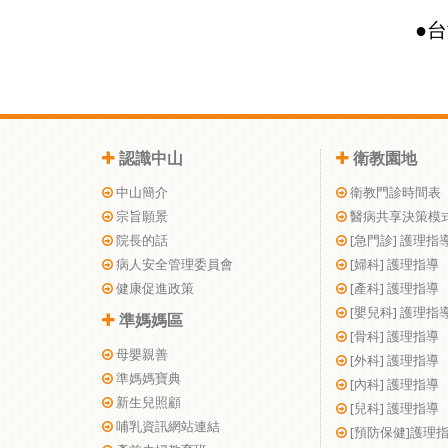
●
台
認識中山
衛教園地
中山簡介
衛教門診時間表
宗旨願景
醫病共享決策模
院長的話
[急門診] 護理指
病人安全管理委員會
[婦科] 護理指導
健康促進政策
[產科] 護理指導
[嬰兒科] 護理指
準媽媽區
[骨科] 護理指導
母嬰親善
[外科] 護理指導
準媽媽寶典
[內科] 護理指導
新生兒照顧
[兒科] 護理指導
哺乳資訊網站連結
[預防保健]護理