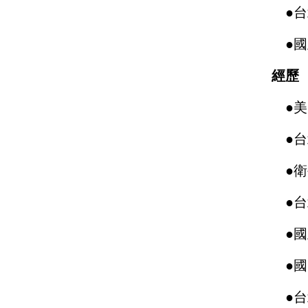
●
台
●
國
經歷
●
美
●
台
●
衛
●
台
●
國
●
國
●
台