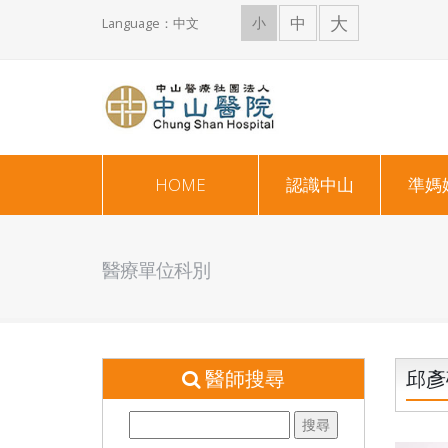
大
中
小
Language：中文
HOME
認識中山
準媽
醫療單位科別
醫師搜尋
邱彥