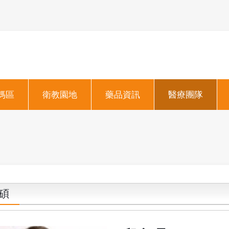
媽區
衛教園地
藥品資訊
醫療團隊
碩