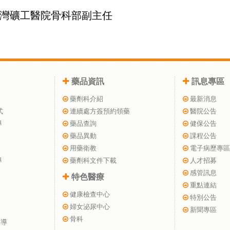
灣礦工醫院骨科部副主任
藥品資訊
訊息專區
藥劑科介紹
最新消息
式
連續處方簽預約領藥
醫院公告
導
藥品查詢
健保公告
藥品異動
課程公告
用藥衛教
電子病歷專區
導
藥劑科文件下載
人才招募
感管訊息
特色醫療
重點連結
健康檢查中心
特別公告
婦女泌尿中心
新聞專區
骨科
指導