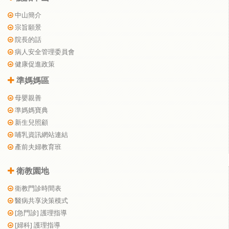
中山簡介
宗旨願景
院長的話
病人安全管理委員會
健康促進政策
準媽媽區
母嬰親善
準媽媽寶典
新生兒照顧
哺乳資訊網站連結
產前夫婦教育班
衛教園地
衛教門診時間表
醫病共享決策模式
[急門診] 護理指導
[婦科] 護理指導