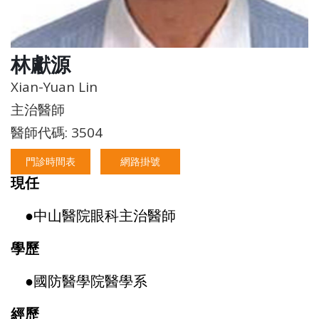
林獻源
Xian-Yuan Lin
主治醫師
醫師代碼: 3504
門診時間表
網路掛號
現任
●
中山醫院眼科主治醫師
學歷
●
國防醫學院醫學系
經歷