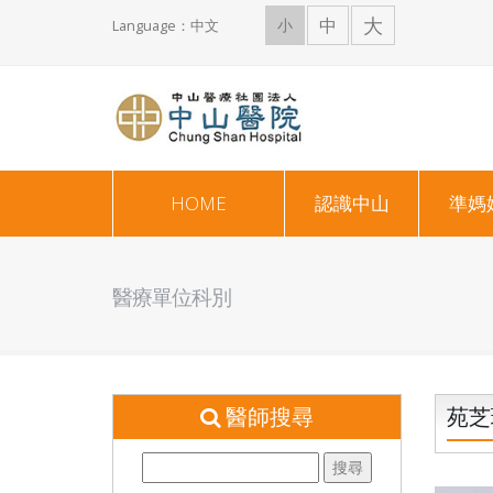
大
中
小
Language：中文
HOME
認識中山
準媽
醫療單位科別
醫師搜尋
苑芝