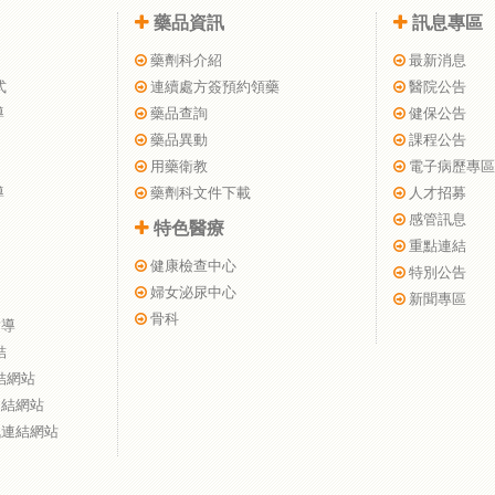
藥品資訊
訊息專區
藥劑科介紹
最新消息
式
連續處方簽預約領藥
醫院公告
導
藥品查詢
健保公告
藥品異動
課程公告
用藥衛教
電子病歷專區
導
藥劑科文件下載
人才招募
感管訊息
特色醫療
重點連結
健康檢查中心
特別公告
婦女泌尿中心
新聞專區
骨科
指導
結
結網站
連結網站
訊連結網站