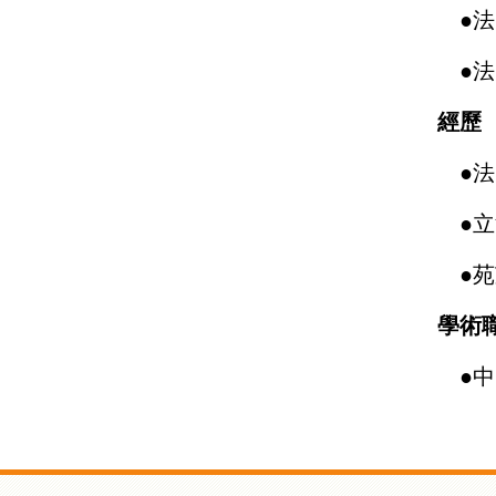
●
法
●
法
經歷
●
法
●
立
●
苑
學術
●
中