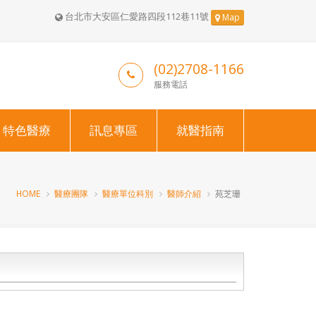
台北市大安區仁愛路四段112巷11號
Map
(02)2708-1166
服務電話
特色醫療
訊息專區
就醫指南
HOME
醫療團隊
醫療單位科別
醫師介紹
苑芝珊