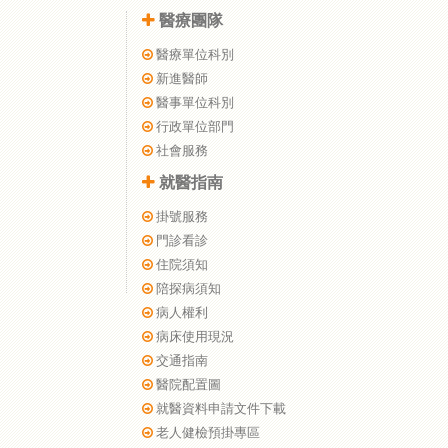
醫療團隊
醫療單位科別
新進醫師
醫事單位科別
行政單位部門
社會服務
就醫指南
掛號服務
門診看診
住院須知
陪探病須知
病人權利
病床使用現況
交通指南
醫院配置圖
就醫資料申請文件下載
老人健檢預掛專區