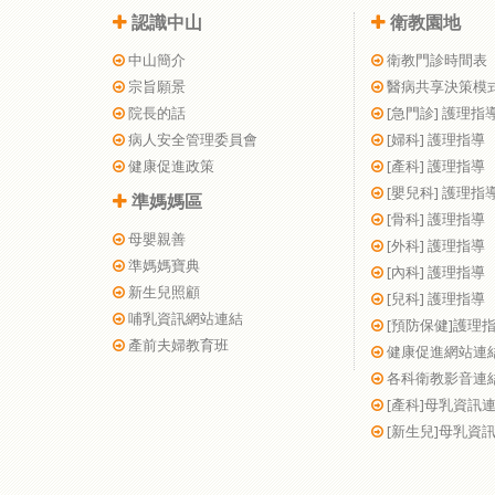
認識中山
衛教園地
中山簡介
衛教門診時間表
宗旨願景
醫病共享決策模
院長的話
[急門診] 護理指
病人安全管理委員會
[婦科] 護理指導
健康促進政策
[產科] 護理指導
[嬰兒科] 護理指
準媽媽區
[骨科] 護理指導
母嬰親善
[外科] 護理指導
準媽媽寶典
[內科] 護理指導
新生兒照顧
[兒科] 護理指導
哺乳資訊網站連結
[預防保健]護理
產前夫婦教育班
健康促進網站連
各科衛教影音連
[產科]母乳資訊
[新生兒]母乳資