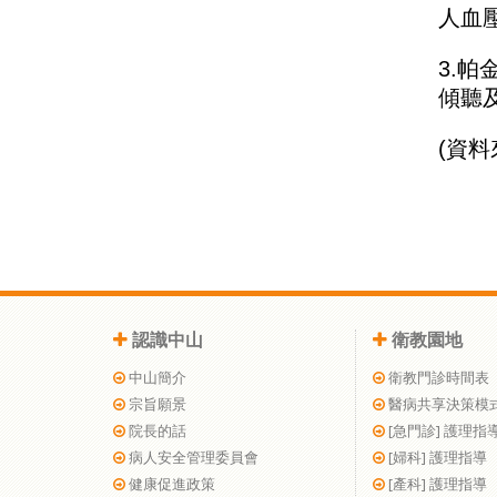
人血
3.
傾聽
(資料
認識中山
衛教園地
中山簡介
衛教門診時間表
宗旨願景
醫病共享決策模
院長的話
[急門診] 護理指
病人安全管理委員會
[婦科] 護理指導
健康促進政策
[產科] 護理指導