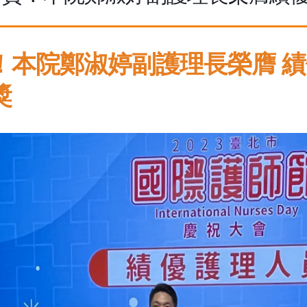
！本院鄭淑婷副護理長榮膺 績
獎