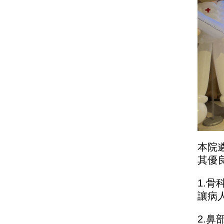
本院
其優
1.
讓病
2.