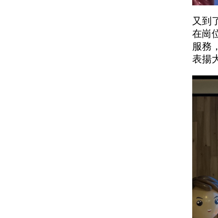
又到
在崗
服務
表揚