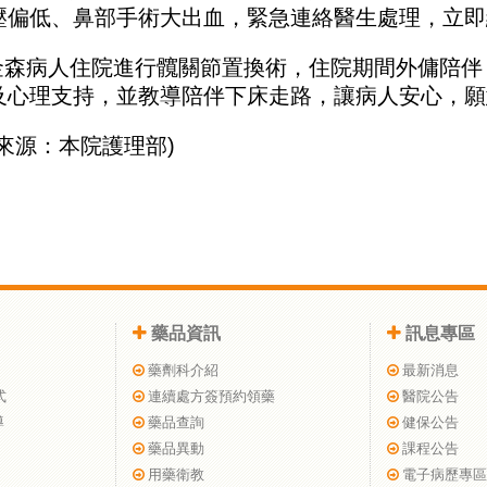
壓偏低、鼻部手術大出血，緊急連絡醫生處理，立即
帕金森病人住院進行髖關節置換術，住院期間外傭陪
及心理支持，並教導陪伴下床走路，讓病人安心，願
來源：本院護理部)
藥品資訊
訊息專區
藥劑科介紹
最新消息
式
連續處方簽預約領藥
醫院公告
導
藥品查詢
健保公告
藥品異動
課程公告
用藥衛教
電子病歷專區