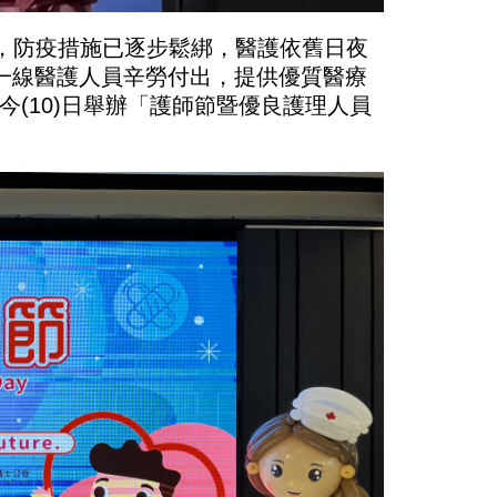
緩，防疫措施已逐步鬆綁，醫護依舊日夜
第一線醫護人員辛勞付出，提供優質醫療
(10)日舉辦「護師節暨優良護理人員