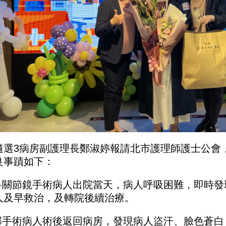
遴選3病房副護理長鄭淑婷報請北市護理師護士公會
良事蹟如下：
骨科關節鏡手術病人出院當天，病人呼吸困難，即時
人及早救治，及轉院後續治療。
鼻部手術病人術後返回病房，發現病人盜汗、臉色蒼