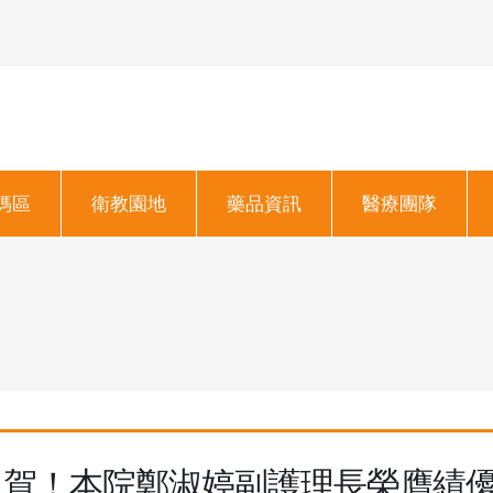
媽區
衛教園地
藥品資訊
醫療團隊
賀！本院鄭淑婷副護理長榮膺績優