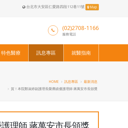
台北市大安區仁愛路四段112巷11號
Map
(02)2708-1166
服務電話
特色醫療
訊息專區
就醫指南
HOME
訊息專區
最新消息
賀！本院鄭淑婷副護理長榮膺績優護理師 蔣萬安市長頒獎
護理師 蔣萬安市長頒獎