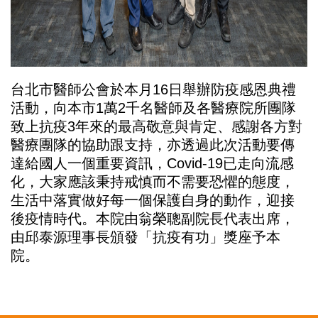
台北市醫師公會於本月16日舉辦防疫感恩典禮
活動，向本市1萬2千名醫師及各醫療院所團隊
致上抗疫3年來的最高敬意與肯定、感謝各方對
醫療團隊的協助跟支持，亦透過此次活動要傳
達給國人一個重要資訊，Covid-19已走向流感
化，大家應該秉持戒慎而不需要恐懼的態度，
生活中落實做好每一個保護自身的動作，迎接
後疫情時代。本院由翁榮聰副院長代表出席，
由邱泰源理事長頒發「抗疫有功」獎座予本
院。