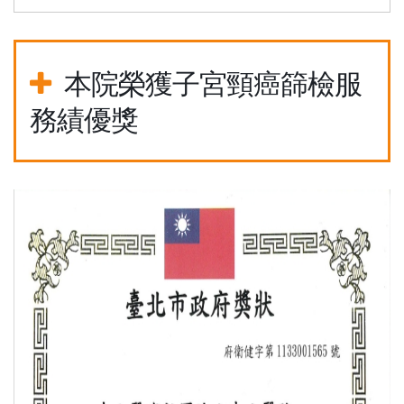
本院榮獲子宮頸癌篩檢服
務績優獎