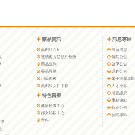
藥品資訊
訊息專區
藥劑科介紹
最新消息
式
連續處方簽預約領藥
醫院公告
導
藥品查詢
健保公告
藥品異動
課程公告
用藥衛教
電子病歷專區
導
藥劑科文件下載
人才招募
感管訊息
特色醫療
重點連結
健康檢查中心
特別公告
婦女泌尿中心
新聞專區
骨科
指導
結