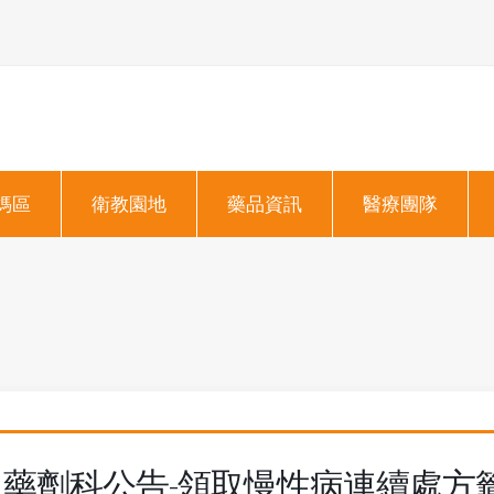
媽區
衛教園地
藥品資訊
醫療團隊
藥劑科公告-領取慢性病連續處方