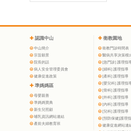
認識中山
衛教園地
中山簡介
衛教門診時間表
宗旨願景
醫病共享決策模
院長的話
[急門診] 護理指
病人安全管理委員會
[婦科] 護理指導
健康促進政策
[產科] 護理指導
[嬰兒科] 護理指
準媽媽區
[骨科] 護理指導
母嬰親善
[外科] 護理指導
準媽媽寶典
[內科] 護理指導
新生兒照顧
[兒科] 護理指導
哺乳資訊網站連結
[預防保健]護理
產前夫婦教育班
健康促進網站連