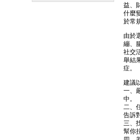
益、
什麼
於常
由於
繃、
社交
舉結
症。
建議
一、
中。
二、
告訴
三、
幫你
四、