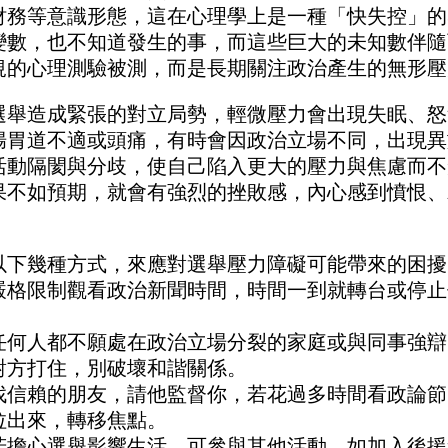
財務等意識形態，這在心理學上是一種「快失控」的
變數，也不知道發生的事，而這些巨大的未知數伴隨
規的心理測驗被測，而是長期關注政治產生的無形壓
選舉造成緊張的對立局勢，輕微壓力會出現失眠、怒
腸胃道不適或頭痛，有時會因政治立場不同，出現異
活動隔閡與分歧，使自己陷入更大的壓力與焦慮而不
果不如預期，就會有強烈的挫敗感，內心感到憤恨、
以下幾種方式，來應對選舉壓力障礙可能帶來的困擾
嚴格限制觀看政治新聞時間，時間一到就轉台或停止
任何人都不願處在政治立場分裂的家庭或與同事強辯
對方打住，別破壞和諧關係。
找信賴的朋友，請他監督你，若花過多時間看政論節
拉出來，轉移焦點。
若擔心選舉影響生活，可參與其他活動，如加入後援