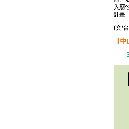
入惡
計畫
(
文/
【中