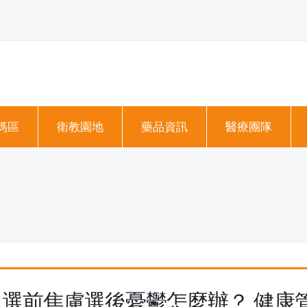
媽區
衛教園地
藥品資訊
醫療團隊
選前焦慮選後憂鬱怎麼辦？ 健康