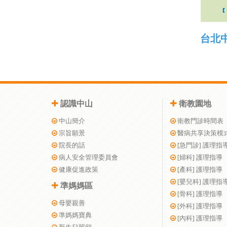
台北
認識中山
衛教園地
中山簡介
衛教門診時間表
宗旨願景
醫病共享決策模
院長的話
[急門診] 護理指
病人安全管理委員會
[婦科] 護理指導
健康促進政策
[產科] 護理指導
[嬰兒科] 護理指
準媽媽區
[骨科] 護理指導
母嬰親善
[外科] 護理指導
準媽媽寶典
[內科] 護理指導