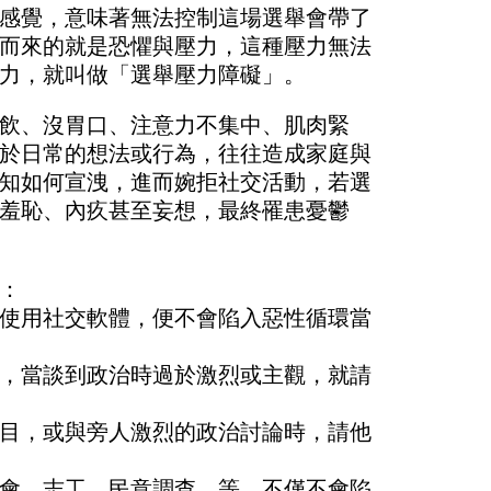
感覺，意味著無法控制這場選舉會帶了
而來的就是恐懼與壓力，這種壓力無法
力，就叫做「選舉壓力障礙」。
飲、沒胃口、注意力不集中、肌肉緊
於日常的想法或行為，往往造成家庭與
知如何宣洩，進而婉拒社交活動，若選
羞恥、內疚甚至妄想，最終罹患憂鬱
：
使用社交軟體，便不會陷入惡性循環當
，當談到政治時過於激烈或主觀，就請
目，或與旁人激烈的政治討論時，請他
會、志工、民意調查…等，不僅不會陷