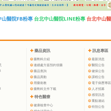
中山醫院FB粉專
台北中山醫院LINE粉專
台北中山
藥品資訊
訊息專區
藥劑科介紹
最新消息
式
連續處方簽預約領藥
醫院公告
導
藥品查詢
健保公告
藥品異動
課程公告
用藥衛教
電子病歷專區
導
藥劑科文件下載
人才招募
感管訊息
特色醫療
重點連結
健康檢查中心
特別公告