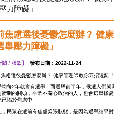
壓力障礙」
前焦慮選後憂鬱怎麼辦？ 健
選舉壓力障礙」
聞 / 張欽】
發布日期：2022-11-24
平均每2年就會有選舉，而選舉前半年，候選人們就
前衝刺的關頭，平常不關心政治的人，也會選舉擔憂
況已陷於焦慮中。
上，民眾在選前有焦慮緊張狀態，是因為選舉結果對