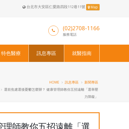
台北市大安區仁愛路四段112巷11號
Map
(02)2708-1166
服務電話
特色醫療
訊息專區
就醫指南
HOME
訊息專區
新聞專區
選前焦慮選後憂鬱怎麼辦？ 健康管理師教你五招遠離「選舉壓
力障礙」
管理師教你五招遠離「選