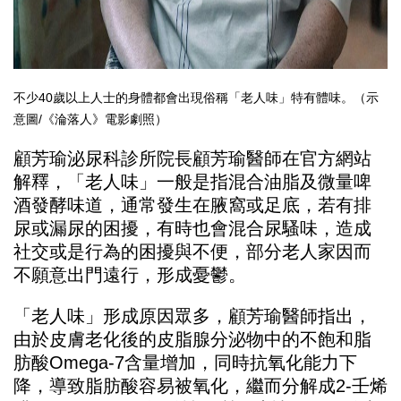
不少40歲以上人士的身體都會出現俗稱「老人味」特有體味。（示
意圖/《淪落人》電影劇照）
顧芳瑜泌尿科診所院長顧芳瑜醫師在官方網站
解釋，「老人味」一般是指混合油脂及微量啤
酒發酵味道，通常發生在腋窩或足底，若有排
尿或漏尿的困擾，有時也會混合尿騷味，造成
社交或是行為的困擾與不便，部分老人家因而
不願意出門遠行，形成憂鬱。
「老人味」形成原因眾多，顧芳瑜醫師指出，
由於皮膚老化後的皮脂腺分泌物中的不飽和脂
肪酸Omega-7含量增加，同時抗氧化能力下
降，導致脂肪酸容易被氧化，繼而分解成2-壬烯