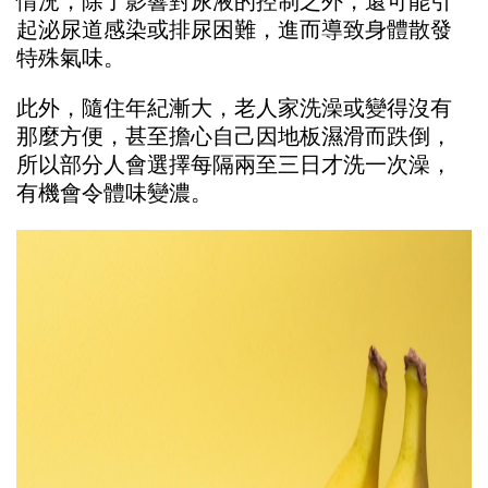
情況，除了影響對尿液的控制之外，還可能引
起泌尿道感染或排尿困難，進而導致身體散發
特殊氣味。
此外，隨住年紀漸大，老人家洗澡或變得沒有
那麼方便，甚至擔心自己因地板濕滑而跌倒，
所以部分人會選擇每隔兩至三日才洗一次澡，
有機會令體味變濃。