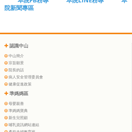
本院FB粉專
本院LINE粉專
本
院新聞專區
認識中山
中山簡介
宗旨願景
院長的話
病人安全管理委員會
健康促進政策
準媽媽區
母嬰親善
準媽媽寶典
新生兒照顧
哺乳資訊網站連結
產前夫婦教育班