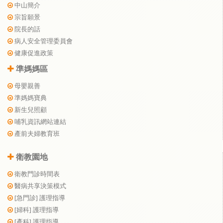
中山簡介
宗旨願景
院長的話
病人安全管理委員會
健康促進政策
準媽媽區
母嬰親善
準媽媽寶典
新生兒照顧
哺乳資訊網站連結
產前夫婦教育班
衛教園地
衛教門診時間表
醫病共享決策模式
[急門診] 護理指導
[婦科] 護理指導
[產科] 護理指導