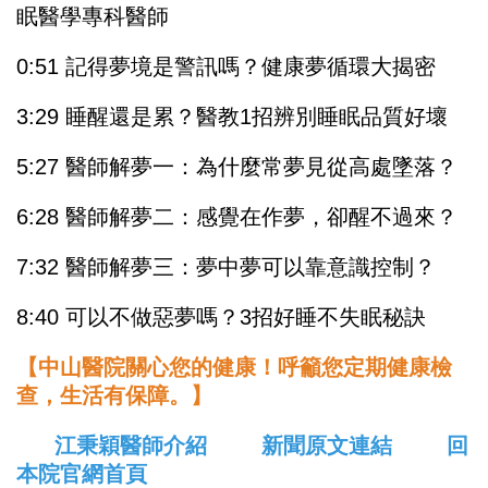
眠醫學專科醫師
0:51 記得夢境是警訊嗎？健康夢循環大揭密
3:29 睡醒還是累？醫教1招辨別睡眠品質好壞
5:27 醫師解夢一：為什麼常夢見從高處墜落？
6:28 醫師解夢二：感覺在作夢，卻醒不過來？
7:32 醫師解夢三：夢中夢可以靠意識控制？
8:40 可以不做惡夢嗎？3招好睡不失眠秘訣
【中山醫院關心您的健康！呼籲您定期健康檢
查，生活有保障。】
江秉穎醫師介紹
新聞原文連結
回
本院官網首頁