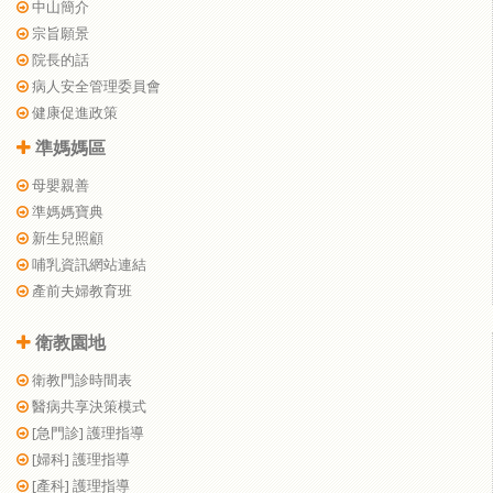
中山簡介
宗旨願景
院長的話
病人安全管理委員會
健康促進政策
準媽媽區
母嬰親善
準媽媽寶典
新生兒照顧
哺乳資訊網站連結
產前夫婦教育班
衛教園地
衛教門診時間表
醫病共享決策模式
[急門診] 護理指導
[婦科] 護理指導
[產科] 護理指導