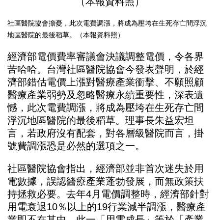
社區醫院協會擔憂，此次電費調漲，將成為壓垮在生死存亡間浮沉
地區醫院的最後稻草。（本報資料照）
經濟部電價費率審議會決議調整電價，令各界
苦哈哈。台灣社區醫院協會今發表聲明，於經
濟部錯估電價上漲對醫療產業衝擊、不願照顧
醫療產業弱勢及忽略醫療永續重要性，深表遺
憾，此次電費調漲，將成為壓垮在生死存亡間
浮沉地區醫院的最後稻草。理事長朱益宏坦
言，若政府沒有配套，對各層級醫院而言，掛
號費調漲恐是必然的選項之一。
社區醫院協會指出，經濟部並非首次迷失於用
電數據，誤認醫療產業蓬勃發展，而無政策扶
持拯救必要。去年4月電價調整時，經濟部針對
用電衰退10％以上的19行業減半調漲，醫療產
業即不在其中。此一「用電成長」等於「產業