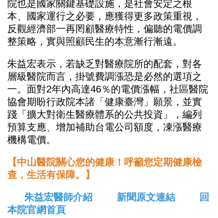
院也是國家關鍵基礎設施，是社會安定之根
本、國家運行之必要，應獲得更多政策重視，
反觀經濟部一再罔顧醫療特性，偏聽的電價調
整策略，實與照顧民生的本意漸行漸遠。
朱益宏表示，若缺乏對醫療院所的配套，對各
層級醫院而言，掛號費調漲恐是必然的選項之
一。面對2年內高達46％的電價漲幅，社區醫院
協會期盼行政院本諸「健康臺灣」願景，並實
踐「擴大對衛生醫療體系的公共投資」，編列
預算支應、增加補助台電公司額度，凍漲醫療
機構電價。
【中山醫院關心您的健康！呼籲您定期健康檢
查，生活有保障。】
朱益宏醫師介紹
新聞原文連結
回
本院官網首頁