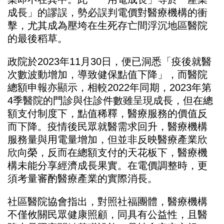
成長」的謬誤，勢必誤判電價對醫療機構的衝
擊，尤其成為壓垮在生死存亡間浮沉地區醫院
的最後稻草。
政院於2023年11月30日，便已洞悉「疫後就醫
次數波動增加，導致健保點值下降」，而醫院
總額申報亦顯示，相較2022年同期，2023年第
4季醫院的門診與住診件數雖呈現成長，但在總
額支付制度下，點值稀釋，醫療服務的價值反
而下降。疫情後民眾就醫需求回升，醫療機構
服務量與用電量增加，但並非反映醫療產業欣
欣向榮，反而在總額支付的天花板下，醫療機
構未能分享經濟成長果實。在電價調整時，更
須考量審酌醫療產業的實際消長。
社區醫院協會指出，對照社福團體，醫療機構
不僅攸關民眾健康照顧，同具有公益性，且醫