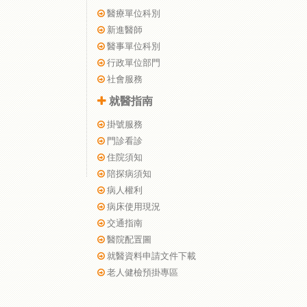
醫療單位科別
新進醫師
醫事單位科別
行政單位部門
社會服務
就醫指南
掛號服務
門診看診
住院須知
陪探病須知
病人權利
病床使用現況
交通指南
醫院配置圖
就醫資料申請文件下載
老人健檢預掛專區