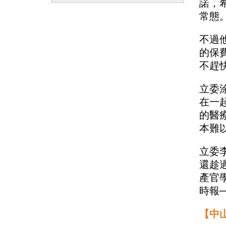
諾，
常態
不過
的保
不趕
立委
在一
的醫
本難
立委
還趁
產官
時報
【中