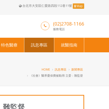
台北市大安區仁愛路四段112巷11號
Map
(02)2708-1166
服務電話
特色醫療
訊息專區
就醫指南
HOME
訊息專區
新聞專區
《社會》醫界憂保費被動用 立委：難監督
：難監督