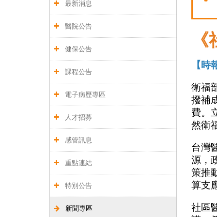
最新消息
醫院公告
《
健保公告
【時
課程公告
衛福
電子病歷專區
撥補
費。
人才招募
然衛
感管訊息
台灣
源，
重點連結
策推
算支
特別公告
社區
新聞專區