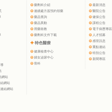
藥劑科介紹
最新消息
式
連續處方簽預約領藥
醫院公告
導
藥品查詢
健保公告
藥品異動
課程公告
用藥衛教
電子病歷專區
導
藥劑科文件下載
人才招募
感管訊息
特色醫療
重點連結
健康檢查中心
特別公告
婦女泌尿中心
新聞專區
骨科
指導
結
結網站
連結網站
訊連結網站