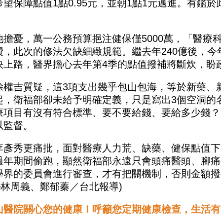
希望保障點值1點0.95元，並朝1點1元邁進。有鑑
。
他擔憂，萬一公務預算挹注健保僅5000萬，「醫療
費，此次的修法欠缺細緻規範。繼去年240億後，今
快上路，醫界擔心去年第4季的點值撥補將斷炊，盼
涂權吉質疑，這3項支出幾乎包山包海，等於新藥、
起，衛福部卻未給予明確定義，只是寫出3個空洞的
療項目有沒有符合標準、要不要給錢、要給多少錢？
以監督。
李彥秀更痛批，面對醫療人力荒、缺藥、健保點值下
過年期間偷跑，顯然衛福部永遠只會頭痛醫頭、腳痛
學界的委員會進行審查，才有把關機制，否則金額撥
─林周義、鄭郁蓁／台北報導)
山醫院關心您的健康！呼籲您定期健康檢查，生活有