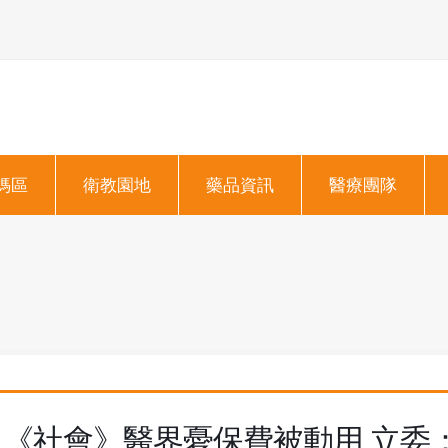
媽區
衛教園地
藥品資訊
醫療團隊
《社會》醫界憂保費被動用 立委