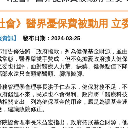
社會》醫界憂保費被動用 立
報資訊】
發布日期：2024-03-25
部預告修法將「政府撥款」列為健保基金財源，並由
成常態，醫界舉雙手贊成，但不免擔憂政府擴大健保
立委也批評，面對醫療人力荒、缺藥、健保點值下降
福部永遠只會頭痛醫頭、腳痛醫腳。
醫務管理學會理事長洪子仁表示，健保財務不足，不
政府錢進不來，民眾也不會得利。政府將「醫療科技
動相關支出」列為健保基金的用途，應是為讓基金運
應，建議政院修正。
醫院協會理事長朱益宏指出，政府拓展基金財源，他