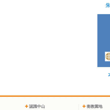
朱
認識中山
衛教園地