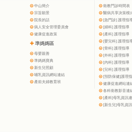
中山簡介
衛教門診時間表
宗旨願景
醫病共享決策模
院長的話
[急門診] 護理指
病人安全管理委員會
[婦科] 護理指導
健康促進政策
[產科] 護理指導
[嬰兒科] 護理指
準媽媽區
[骨科] 護理指導
母嬰親善
[外科] 護理指導
準媽媽寶典
[內科] 護理指導
新生兒照顧
[兒科] 護理指導
哺乳資訊網站連結
[預防保健]護理
產前夫婦教育班
健康促進網站連
各科衛教影音連
[產科]母乳資訊
[新生兒]母乳資