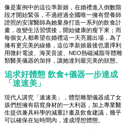
像是案例中的這位準新娘，在婚禮進入倒數階
段才開始緊張，不過經過全國唯一擁有營養師
證照的安潔醫師為她量身打造一系列的飲食計
畫，改變生活習慣後，開始健康的瘦下來；而
每個女人都希望在婚禮這一天亮麗出場，為了
擁有更完美的線條，這位準新娘最後也選擇利
用微針電波、海芙音波、NEO熱磁減脂等體雕
類醫美儀器的加持，讓她達到最完美的狀態。
追求好體態 飲食+儀器一步達成
「速速美」
現代人講究「速速美」，體型雕塑儀器成了女
孩們想擁有窈窕身材的一大利器，加上專業醫
生提供兼具科學的減重計畫及飲食建議，幾乎
可以確保在短時間內，達成理想體態。