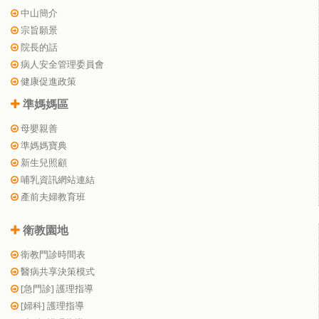
中山簡介
宗旨願景
院長的話
病人安全管理委員會
健康促進政策
準媽媽區
母嬰親善
準媽媽寶典
新生兒照顧
哺乳資訊網站連結
產前夫婦教育班
衛教園地
衛教門診時間表
醫病共享決策模式
[急門診] 護理指導
[婦科] 護理指導