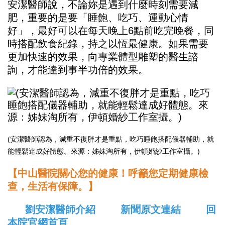
安潔醫師說，不論妳是遇到什麼時刻需要減
肥，重要的是要「睡飽、吃巧、運動心情
好」，最好可以在每天晚上6點前吃完晚餐，同
時搭配飲食紀錄，持之以恆最健康。如果需要
更加快速的效果，向專業體型雕塑的醫生諮
詢，才能達到事半功倍的效果。
(安潔醫師認為，減重不復胖才是重點，吃巧睡飽搭配儀器輔助，就
能輕鬆達成好體態。來源：姊妹淘所有，伊頓婚紗工作室攝。)
【中山醫院關心您的健康！呼籲您定期健康檢
查，生活有保障。】
劉安潔醫師介紹
新聞原文連結
回
本院官網首頁