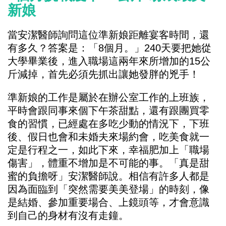
新娘
當安潔醫師詢問這位準新娘距離宴客時間，還
有多久？答案是：「8個月。」240天要把她從
大學畢業後，進入職場這兩年來所增加的15公
斤減掉，首先必須先抓出讓她發胖的兇手！
準新娘的工作是屬於在辦公室工作的上班族，
平時會跟同事來個下午茶甜點，還有跟團買零
食的習慣，已經處在多吃少動的情況下，下班
後、假日也會和未婚夫來場約會，吃美食就一
定是行程之一，如此下來，幸福肥加上「職場
傷害」，體重不增加是不可能的事。「真是甜
蜜的負擔呀」安潔醫師說。相信有許多人都是
因為面臨到「突然需要美美登場」的時刻，像
是結婚、參加重要場合、上鏡頭等，才會意識
到自己的身材有沒有走鐘。