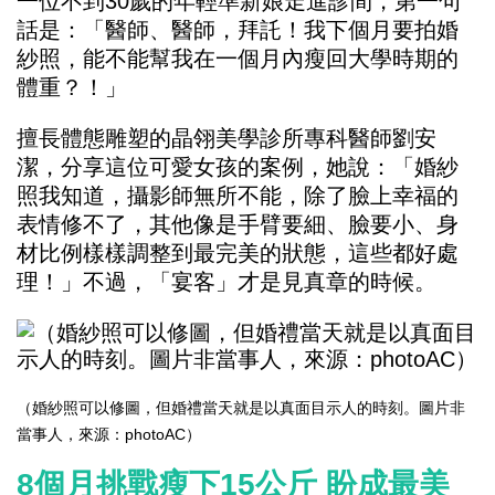
一位不到30歲的年輕準新娘走進診間，第一句
話是：「醫師、醫師，拜託！我下個月要拍婚
紗照，能不能幫我在一個月內瘦回大學時期的
體重？！」
擅長體態雕塑的晶翎美學診所專科醫師劉安
潔，分享這位可愛女孩的案例，她說：「婚紗
照我知道，攝影師無所不能，除了臉上幸福的
表情修不了，其他像是手臂要細、臉要小、身
材比例樣樣調整到最完美的狀態，這些都好處
理！」不過，「宴客」才是見真章的時候。
（婚紗照可以修圖，但婚禮當天就是以真面目示人的時刻。圖片非
當事人，來源：photoAC）
8個月挑戰瘦下15公斤 盼成最美