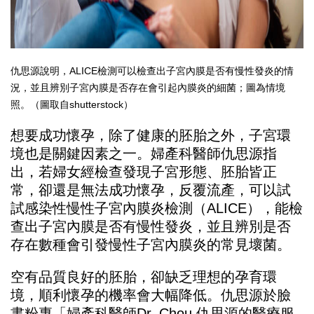
仇思源說明，ALICE檢測可以檢查出子宮內膜是否有慢性發炎的情
況，並且辨別子宮內膜是否存在會引起內膜炎的細菌；圖為情境
照。（圖取自shutterstock）
想要成功懷孕，除了健康的胚胎之外，子宮環
境也是關鍵因素之一。婦產科醫師仇思源指
出，若婦女經檢查發現子宮形態、胚胎皆正
常，卻還是無法成功懷孕，反覆流產，可以試
試感染性慢性子宮內膜炎檢測（ALICE），能檢
查出子宮內膜是否有慢性發炎，並且辨別是否
存在數種會引發慢性子宮內膜炎的常見壞菌。
空有品質良好的胚胎，卻缺乏理想的孕育環
境，順利懷孕的機率會大幅降低。仇思源於臉
書粉專「婦產科醫師Dr. Chou 仇思源的醫療服