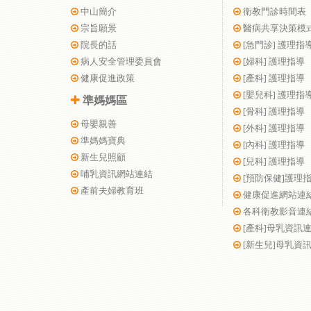
中山簡介
衛教門診時間表
宗旨願景
醫病共享決策模
院長的話
[急門診] 護理指
病人安全管理委員會
[婦科] 護理指導
健康促進政策
[產科] 護理指導
[嬰兒科] 護理指
準媽媽區
[骨科] 護理指導
母嬰親善
[外科] 護理指導
準媽媽寶典
[內科] 護理指導
新生兒照顧
[兒科] 護理指導
哺乳資訊網站連結
[預防保健]護理
產前夫婦教育班
健康促進網站連
各科衛教影音連
[產科]母乳資訊
[新生兒]母乳資