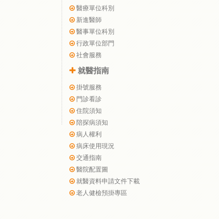
醫療單位科別
新進醫師
醫事單位科別
行政單位部門
社會服務
就醫指南
掛號服務
門診看診
住院須知
陪探病須知
病人權利
病床使用現況
交通指南
醫院配置圖
就醫資料申請文件下載
老人健檢預掛專區