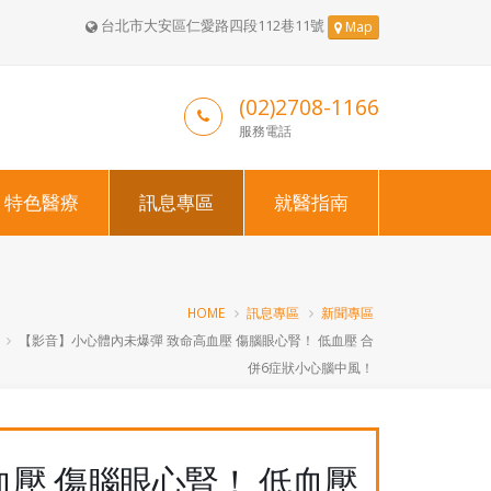
台北市大安區仁愛路四段112巷11號
Map
(02)2708-1166
服務電話
特色醫療
訊息專區
就醫指南
HOME
訊息專區
新聞專區
【影音】小心體內未爆彈 致命高血壓 傷腦眼心腎！ 低血壓 合
併6症狀小心腦中風！
壓 傷腦眼心腎！ 低血壓