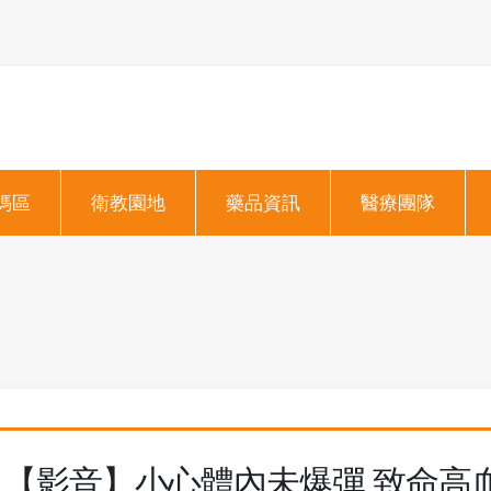
媽區
衛教園地
藥品資訊
醫療團隊
【影音】小心體內未爆彈 致命高血