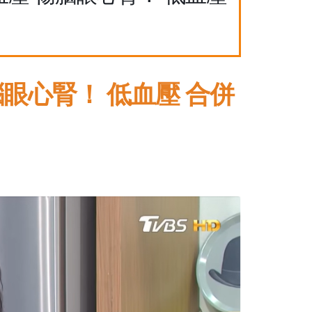
眼心腎！ 低血壓 合併