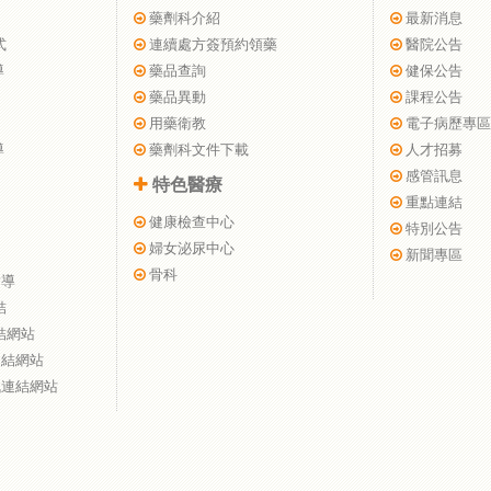
藥劑科介紹
最新消息
式
連續處方簽預約領藥
醫院公告
導
藥品查詢
健保公告
藥品異動
課程公告
用藥衛教
電子病歷專區
導
藥劑科文件下載
人才招募
感管訊息
特色醫療
重點連結
健康檢查中心
特別公告
婦女泌尿中心
新聞專區
骨科
指導
結
結網站
連結網站
訊連結網站