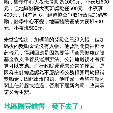
勵，醫學中心大夜班獎勵為1000元、小夜班600
元，但地區醫院大夜班獎勵僅600元、小夜班
400元，相差甚多。經過協會爭取行政院加碼獎
勵，醫學中心不變；地區醫院變成大夜班900
元、小夜班500元。
朱益宏指出，加碼前的獎勵金已經入帳，但加
碼後的獎勵金還沒有入帳。他曾詢問衛福部長
薛瑞元，得到回應是因為要等「全民健康保險
基金收支保管及運用辦法」公告通過後才有預
算可以支應。而行政院遲遲未公告的原因，是
因為主計總處認為不應該將公務預算用於撥補
獎勵金，因此出現問題。他呼籲，希望在新內
閣上任前趕快通過，否則下屆新內閣，政策承
諾又會生變。
地區醫院錯愕「發下去了」