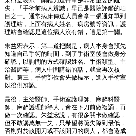
朱益宏表示，開錯刀這件事是非常重要的疏
失，「手術前病人辨識」早已是醫院評鑑的項
目之一。通常病床傳送人員會拿一張通知單到
護理站，上面有病人姓名、病房號等資訊，護
理站會確認是這位病人沒有錯，這是第一關。
朱益宏表示，第二道把關是，病人本身會預先
知道自己手術的時間，到了手術室後會做身分
確認，以詢問的方式確認姓名、手術類型、主
治醫師等，病人中間講錯的話，就會再次核
對。第三，手術部位會先做標示，進入手術室
以後供辨認。
最後，主治醫師、手術室護理師、麻醉科醫
師、麻醉護理師等人，會在下刀前做複誦，再
做一次確認。朱益宏說，有很多關卡做確認，
但不敢講萬無一失，只希望將疏失降到最低，
否則對於該開刀或不該開刀的病人，都會造成