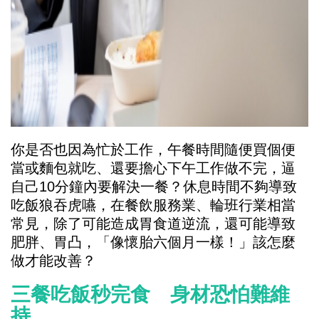
你是否也因為忙於工作，午餐時間隨便買個便
當或麵包就吃、還要擔心下午工作做不完，逼
自己10分鐘內要解決一餐？休息時間不夠導致
吃飯狼吞虎嚥，在餐飲服務業、輪班行業相當
常見，除了可能造成胃食道逆流，還可能導致
肥胖、胃凸，「像懷胎六個月一樣！」該怎麼
做才能改善？
三餐吃飯秒完食 身材恐怕難維
持