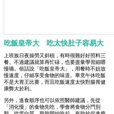
吃飯皇帝大 吃太快肚子容易大
上班族日夜操勞又斜槓，有時很難好好照料三
餐。不過建議就算再忙碌，也要盡量學習細嚼
慢嚥。俗話說「吃飯皇帝大」，用餐時不妨放
慢速度，仔細享受食物的味道。畢竟午休吃飯
不是大胃王比賽，而且吃飯速度太快對腸胃健
康弊大於利。
另外，進食順序也可以依照醫師建議，先從
「消化慢」的食物先吃，學會將食物分門別
類，從蛋白質、脂肪開始吃起，有助於促進瘦