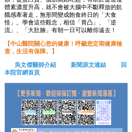
體素濃度升高，就不會被大腦中不斷釋放的飢
餓感牽著走，無形間變成飽食終日的「大食
怪」。學會這些觀念，相信「胃凸」、「逆
流」、「大肚腩」有朝一日可以離你遠去！
【中山醫院關心您的健康！呼籲您定期健康檢
查，生活有保障。】
吳文傑醫師介紹
新聞原文連結
回
本院官網首頁