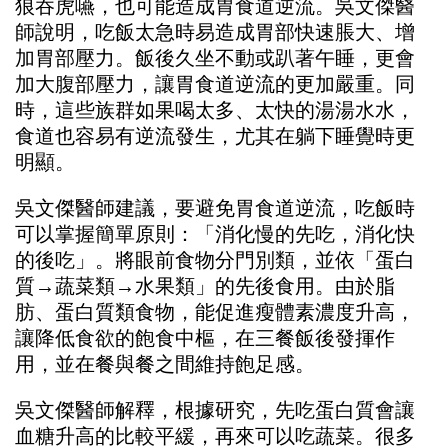
狼吞虎嚥，也可能造成胃食道逆流。吳文傑醫
師說明，吃飯太急時易造成胃部快速脹大、增
加胃部壓力。飯後久坐不動或趴著午睡，更會
加大腹部壓力，讓胃食道逆流的更加嚴重。同
時，這些族群如果喝太多、太快的湯湯水水，
食道也容易有逆流發生，尤其在躺下睡覺時更
明顯。
吳文傑醫師建議，要避免胃食道逆流，吃飯時
可以掌握簡單原則：「消化慢的先吃，消化快
的後吃」。將眼前食物分門別類，並依「蛋白
質→蔬菜類→水果類」的先後食用。由於脂
肪、蛋白質類食物，能促進瘦體素濃度升高，
讓降低食欲的飽食中樞，在三餐飯後發揮作
用，並在餐與餐之間維持飽足感。
吳文傑醫師解釋，根據研究，先吃蛋白質會讓
血糖升高的比較平緩，再來可以吃蔬菜。很多