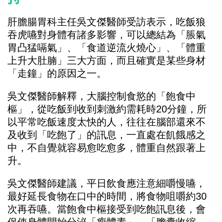
肝膽腸胃科主任吳文傑醫師受訪表示，吃飯狼
吞虎嚥對身體有諸多影響，可以總結為「脹氣
胃凸猛嗝氣」、「食道逆流火燒心」、「體重
上升大肚腩」三大方面，而且確實是某些身材
「走鐘」的原因之一。
吳文傑醫師解釋，大腦控制食慾的「飽食中
樞」，從吃飯到收到刺激約需耗時20分鐘，所
以平常吃飯速度太快的人，往往在腦部還來不
及收到「吃飽了」的訊息，一直處在飢餓感之
中，不自覺就容易愈吃愈多，體重自然跟著上
升。
吳文傑醫師建議，平日飲食應注意細嚼慢嚥，
最好延長食物在口中的時間，將食物咀嚼約30
次再吞嚥。當飽食中樞接受到吃飽訊息後，會