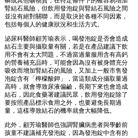
磷或其他礦物質，在特定條件下的確容易增加
腎結石風險，但飲用發泡錠與腎結石風險之間
並沒有絕對關聯，而是取決於各種不同因素，
包括每個人的健康狀況和生活方式。
泌尿科醫師顧芳瑜表示，喝發泡錠是否會造成
結石主要與攝取量有關，若是在產品建議下飲
用不會有太大問題，不過當過量服用含有高鈣
的營養補充品時，可能會因為沒有被身體充分
吸收而增加腎結石的風險，又加上一般市售發
泡錠含有「檸檬酸鉀」，當這類成分攝取量過
高時，就會導致尿液偏鹼，長期下來也會造成
結石，因此食藥署建議民眾，飲用發泡錠除了
要按照產品標示食用之外，也要避免長期過
量，這樣導致結石的機率就會大幅降低。
此外，顧芳瑜醫師也強調腎臟病患者與學齡前
孩童不建議補充發泡錠，因為發泡錠中含有的