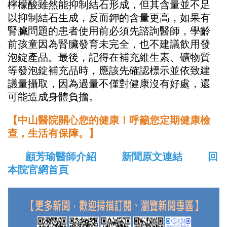
檸檬酸雖然能抑制結石形成，但其含量並不足
以抑制結石生成，反而鉀的含量更高，如果有
腎臟問題的患者使用前必須先諮詢醫師，學齡
前孩童因為腎臟發育未完全，也不建議飲用發
泡錠產品。最後，記得在補充維生素、礦物質
等發泡錠補充品時，應該先確認標示並依致建
議量攝取，因為過量不僅對健康沒有好處，還
可能造成身體負擔。
【中山醫院關心您的健康！呼籲您定期健康檢
查，生活有保障。】
顧芳瑜醫師介紹
新聞原文連結
回
本院官網首頁