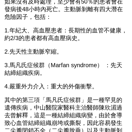
如果沒有及時處理，至少會有50％的患者會在
發病後48小時內死亡。主動脈剝離有四大潛在
危險因子，包括：
1.年紀大、高血壓患者：長期性的血管不健康，
約2/3的患者都有高血壓病史。
2.先天性主動脈窄縮。
3.馬凡氏症候群（Marfan syndrome） ：先天
結締組織疾病。
4.嚴重外力介入：重大的外傷衝擊。
其中的第三項「馬凡氏症候群」是一種罕見的
遺傳疾病，中山醫院家醫科主治醫師
陳欣湄
過
去曾解釋，這是一種結締組織病變，由於會導
致心血管結締組織崩垮或撕裂，因此容易發生
二尖瓣閉鎖不全（二尖瓣脫垂）以及主動脈剝