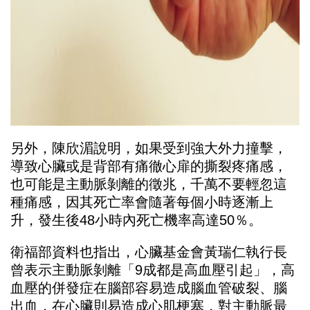
另外，陳欣湄說明，如果受到強大外力撞擊，
導致心臟或是背部有痛徹心扉的撕裂疼痛感，
也可能是主動脈剝離的徵兆，千萬不要輕忽這
種痛感，因其死亡率會隨著每個小時逐漸上
升，發生後48小時內死亡機率高達50％。
衛福部資料也指出，心臟基金會黃瑞仁執行長
曾表示主動脈剝離「9成都是高血壓引起」，高
血壓的併發症在腦部容易造成腦血管破裂、腦
出血，在心臟則易造成心肌梗塞，對主動脈最