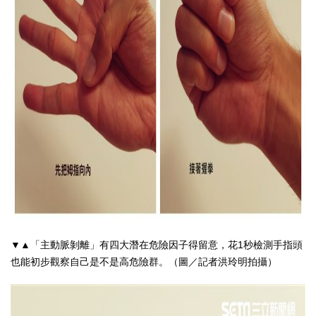
▼▲「主動脈剝離」有四大潛在危險因子得留意，花1秒檢測手指頭
也能初步觀察自己是不是高危險群。（圖／記者洪玲明拍攝）