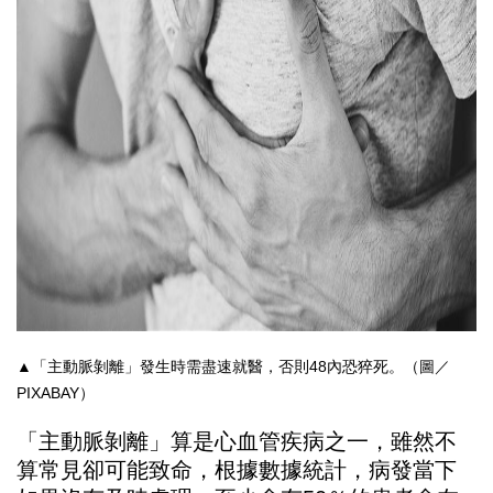
▲「主動脈剝離」發生時需盡速就醫，否則48內恐
猝死
。（圖／
PIXABAY）
「主動脈剝離」算是心血管疾病之一，雖然不
算常見卻可能致命，根據數據統計，病發當下