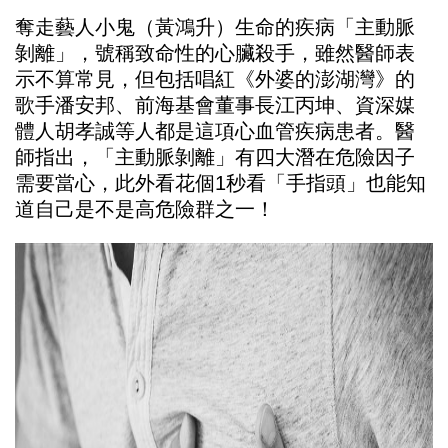
奪走藝人小鬼（黃鴻升）生命的疾病「主動脈
剝離」，號稱致命性的心臟殺手，雖然醫師表
示不算常見，但包括唱紅《外婆的澎湖灣》的
歌手潘安邦、前海基會董事長江丙坤、資深媒
體人胡孝誠等人都是這項心血管疾病患者。醫
師指出，「主動脈剝離」有四大潛在危險因子
需要當心，此外看花個1秒看「手指頭」也能知
道自己是不是高危險群之一！