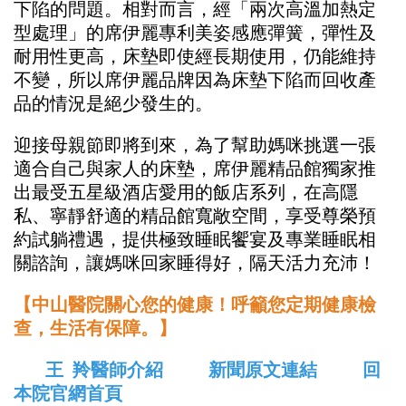
下陷的問題。相對而言，經「兩次高溫加熱定
型處理」的席伊麗專利美姿感應彈簧，彈性及
耐用性更高，床墊即使經長期使用，仍能維持
不變，所以席伊麗品牌因為床墊下陷而回收產
品的情況是絕少發生的。
迎接母親節即將到來，為了幫助媽咪挑選一張
適合自己與家人的床墊，席伊麗精品館獨家推
出最受五星級酒店愛用的飯店系列，在高隱
私、寧靜舒適的精品館寬敞空間，享受尊榮預
約試躺禮遇，提供極致睡眠饗宴及專業睡眠相
關諮詢，讓媽咪回家睡得好，隔天活力充沛！
【中山醫院關心您的健康！呼籲您定期健康檢
查，生活有保障。】
王 羚醫師介紹
新聞原文連結
回
本院官網首頁