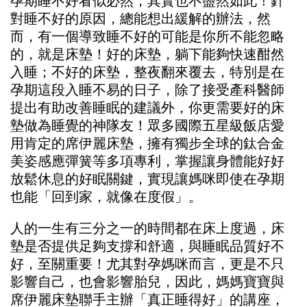
孕期睡不好看似必然，其實也不盡然如此！針
對睡不好的原因，總能想出緩解的辦法，然
而，有一個導致睡不好的可能是你所不能忽略
的，就是床墊！好的床墊，躺下能夠快速酣然
入睡；不好的床墊，整夜翻來覆去，特別是在
孕期這段入睡不易的日子，除了接受產科醫師
提出有助改善睡眠的建議外，你更需要好的床
墊做為睡覺的神隊友！眾多國際五星級飯店愛
用肯定的席伊麗床墊，擁有獨步全球的鈦合金
美姿感應彈簧等多項專利，掌握讓身體能好好
放鬆休息的好眠關鍵，實現讓媽咪即使在孕期
也能「回到家，就像在度假」。
人的一生有三分之一的時間都在床上度過，床
墊是否提供足夠支撐和舒適，與睡眠品質好不
好，至關重要！尤其對孕媽咪而言，更是不只
影響自己，也會影響胎兒，因此，媽媽寶寶與
席伊麗床墊聯手主辦「真正睡得好」的講座，