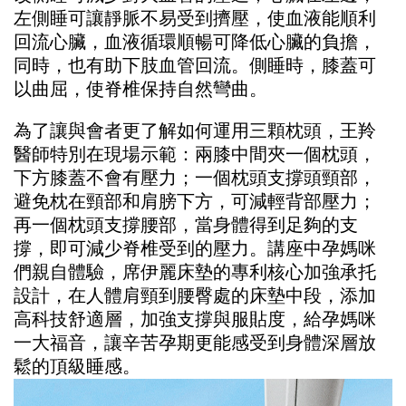
左側睡可讓靜脈不易受到擠壓，使血液能順利
回流心臟，血液循環順暢可降低心臟的負擔，
同時，也有助下肢血管回流。側睡時，膝蓋可
以曲屈，使脊椎保持自然彎曲。
為了讓與會者更了解如何運用三顆枕頭，王羚
醫師特別在現場示範：兩膝中間夾一個枕頭，
下方膝蓋不會有壓力；一個枕頭支撐頭頸部，
避免枕在頸部和肩膀下方，可減輕背部壓力；
再一個枕頭支撐腰部，當身體得到足夠的支
撐，即可減少脊椎受到的壓力。講座中孕媽咪
們親自體驗，席伊麗床墊的專利核心加強承托
設計，在人體肩頸到腰臀處的床墊中段，添加
高科技舒適層，加強支撐與服貼度，給孕媽咪
一大福音，讓辛苦孕期更能感受到身體深層放
鬆的頂級睡感。