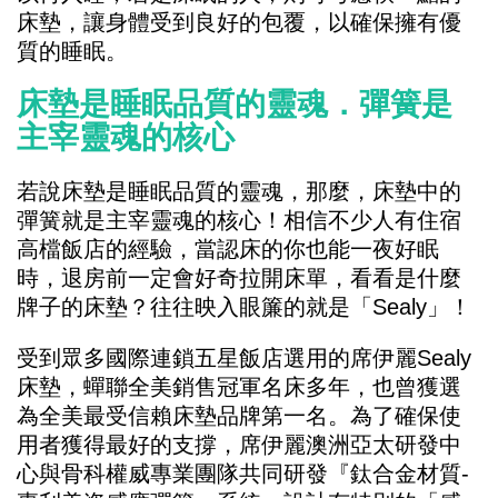
床墊，讓身體受到良好的包覆，以確保擁有優
質的睡眠。
床墊是睡眠品質的靈魂．彈簧是
主宰靈魂的核心
若說床墊是睡眠品質的靈魂，那麼，床墊中的
彈簧就是主宰靈魂的核心！相信不少人有住宿
高檔飯店的經驗，當認床的你也能一夜好眠
時，退房前一定會好奇拉開床單，看看是什麼
牌子的床墊？往往映入眼簾的就是「Sealy」！
受到眾多國際連鎖五星飯店選用的席伊麗Sealy
床墊，蟬聯全美銷售冠軍名床多年，也曾獲選
為全美最受信賴床墊品牌第一名。為了確保使
用者獲得最好的支撐，席伊麗澳洲亞太研發中
心與骨科權威專業團隊共同研發『鈦合金材質-