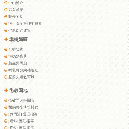
中山簡介
宗旨願景
院長的話
病人安全管理委員會
健康促進政策
準媽媽區
母嬰親善
準媽媽寶典
新生兒照顧
哺乳資訊網站連結
產前夫婦教育班
衛教園地
衛教門診時間表
醫病共享決策模式
[急門診] 護理指導
[婦科] 護理指導
[產科] 護理指導