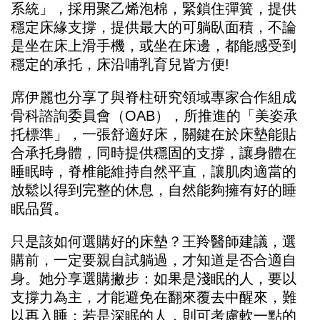
系統」，採用聚乙烯泡棉，緊鎖住彈簧，提供
穩定床緣支撐，提供最大的可躺臥面積，不論
是坐在床上滑手機，或坐在床邊，都能感受到
穩定的承托，床沿哺乳育兒皆方便!
席伊麗也分享了與脊柱研究領域專家合作組成
骨科諮詢委員會（OAB），所推進的「美姿承
托標準」，一張舒適好床，關鍵在於床墊能貼
合承托身體，同時提供穩固的支撐，讓身體在
睡眠時，脊椎能維持自然平直，讓肌肉適當的
放鬆以得到完整的休息，自然能夠擁有好的睡
眠品質。
只是該如何選購好的床墊？王羚醫師建議，選
購前，一定要親自試躺過，才知道是否合適自
身。她分享選購撇步：如果是淺眠的人，要以
支撐力為主，才能避免在翻來覆去中醒來，難
以再入睡；若是深眠的人，則可考慮軟一點的