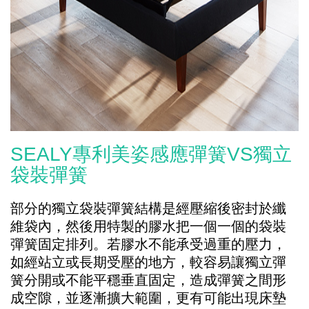
SEALY專利美姿感應彈簧VS獨立
袋裝彈簧
部分的獨立袋裝彈簧結構是經壓縮後密封於纖
維袋內，然後用特製的膠水把一個一個的袋裝
彈簧固定排列。若膠水不能承受過重的壓力，
如經站立或長期受壓的地方，較容易讓獨立彈
簧分開或不能平穩垂直固定，造成彈簧之間形
成空隙，並逐漸擴大範圍，更有可能出現床墊