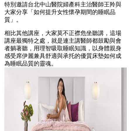
特別邀請台北中山醫院婦產科主治醫師王羚與
大家分享「如何提升女性懷孕期間的睡眠品
質」。
相比其他講座，大家莫不正襟危坐聽講，這場
講座最獨特之處，就是連主講醫師都鼓勵與會
者躺著聽，用理智吸取睡眠知識，以身體親身
感受席伊麗兼具舒適與承托的優質床墊如何成
為睡眠品質的靈魂。