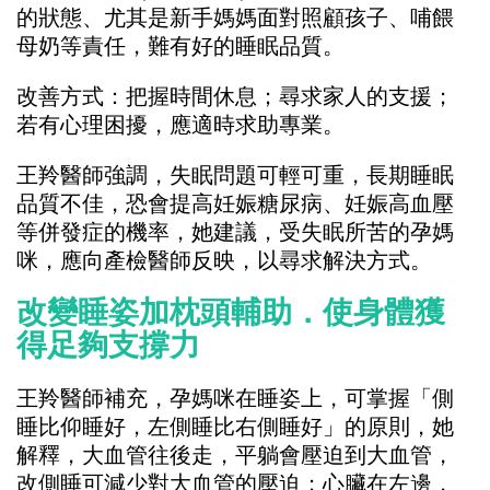
的狀態、尤其是新手媽媽面對照顧孩子、哺餵
母奶等責任，難有好的睡眠品質。
改善方式：把握時間休息；尋求家人的支援；
若有心理困擾，應適時求助專業。
王羚醫師強調，失眠問題可輕可重，長期睡眠
品質不佳，恐會提高妊娠糖尿病、妊娠高血壓
等併發症的機率，她建議，受失眠所苦的孕媽
咪，應向產檢醫師反映，以尋求解決方式。
改變睡姿加枕頭輔助．使身體獲
得足夠支撐力
王羚醫師補充，孕媽咪在睡姿上，可掌握「側
睡比仰睡好，左側睡比右側睡好」的原則，她
解釋，大血管往後走，平躺會壓迫到大血管，
改側睡可減少對大血管的壓迫；心臟在左邊，