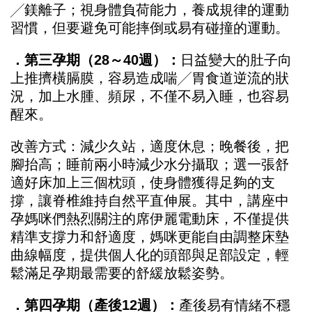
╱鎂離子；視身體負荷能力，養成規律的運動
習慣，但要避免可能摔倒或易有碰撞的運動。
．第三孕期（28～40週）：
日益變大的肚子向
上推擠橫膈膜，容易造成喘╱胃食道逆流的狀
況，加上水腫、頻尿，不僅不易入睡，也容易
醒來。
改善方式：減少久站，適度休息；晚餐後，把
腳抬高；睡前兩小時減少水分攝取；選一張舒
適好床加上三個枕頭，使身體獲得足夠的支
撐，讓脊椎維持自然平直伸展。其中，講座中
孕媽咪們熱烈關注的席伊麗電動床，不僅提供
精準支撐力和舒適度，媽咪更能自由調整床墊
曲線幅度，提供個人化的頭部與足部設定，輕
鬆滿足孕期最需要的舒緩放鬆姿勢。
．第四孕期（產後12週）：
產後易有情緒不穩