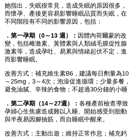
她指出，失眠很常見，造成失眠的原因很多，
而懷孕、產後更容易影響睡眠品質而失眠，在
不同階段有不同的影響原因，包括：
．第一孕期（0～13 週）：
因體內荷爾蒙的改
變，包括雌激素、黃體素與人類絨毛膜促性腺
激素等，造成孕吐、易累與情緒起伏不定，進
而影響睡眠。
改善方式：補充維生素B6，建議每日劑量為10
～25mg，3～4次；泡澡促進循環；少量多餐，
避免油膩、辛辣的食物；不超過30分鐘的小睡
．第二孕期（14～27週）：
各種產前檢查導致
孕婦心生焦慮造成難以入睡、開始感受到胎動
與半夜易因腳抽筋，而自睡眠中醒來。
改善方式：主動出遊；維持正常作息；補充鈣