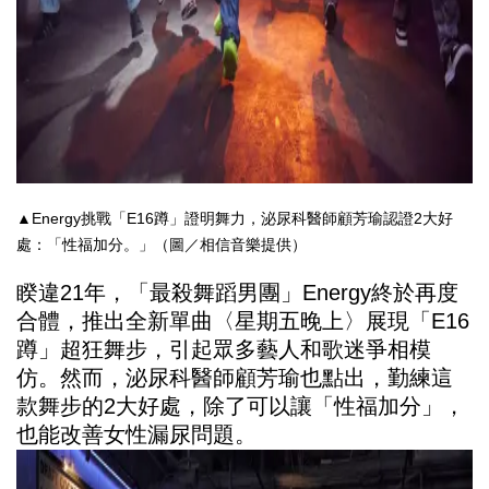
▲Energy挑戰「E16蹲」證明舞力，泌尿科醫師顧芳瑜認證2大好
處：「性福加分。」（圖／相信音樂提供）
睽違21年，「最殺舞蹈男團」Energy終於再度
合體，推出全新單曲〈星期五晚上〉展現「E16
蹲」超狂舞步，引起眾多藝人和歌迷爭相模
仿。然而，泌尿科醫師顧芳瑜也點出，勤練這
款舞步的2大好處，除了可以讓「性福加分」，
也能改善女性漏尿問題。