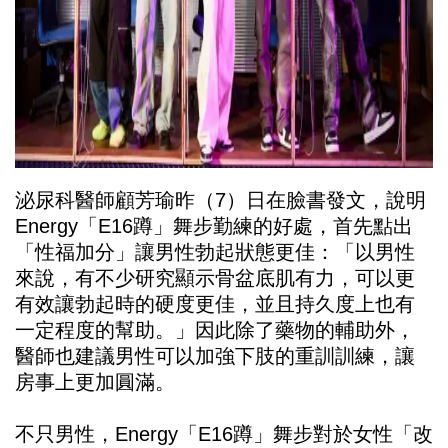
泌尿科醫師顧芳瑜昨（7）日在臉書發文，說明
Energy「E16蹲」舞步勤練的好處，首先點出
「性福加分」讓男性勃起狀態更佳：「以男性
來說，有不少研究顯示骨盆底肌有力，可以更
有效讓勃起時的硬度更佳，並且持久度上也有
一定程度的幫助。」因此除了藥物的輔助外，
醫師也建議男性可以加強下肢的重訓訓練，讓
房事上更加圓滿。
不只男性，Energy「E16蹲」舞步對於女性「改