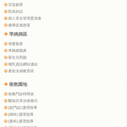
宗旨願景
院長的話
病人安全管理委員會
健康促進政策
準媽媽區
母嬰親善
準媽媽寶典
新生兒照顧
哺乳資訊網站連結
產前夫婦教育班
衛教園地
衛教門診時間表
醫病共享決策模式
[急門診] 護理指導
[婦科] 護理指導
[產科] 護理指導