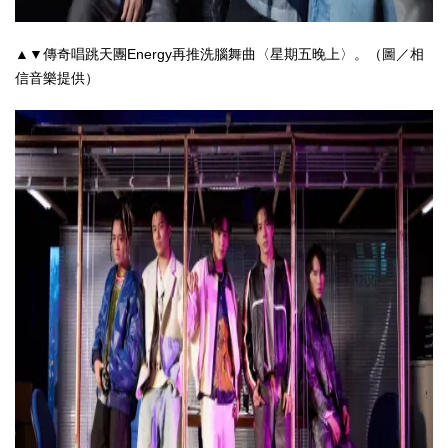
▲▼傳奇唱跳天團Energy再推洗腦舞曲〈星期五晚上〉。（圖／相
信音樂提供）