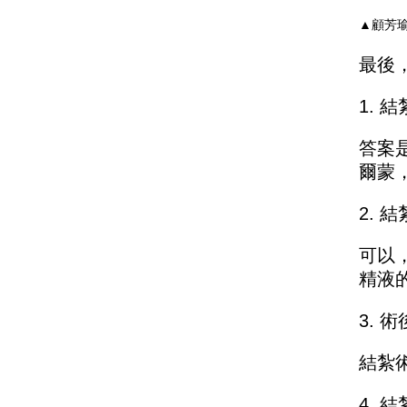
▲顧芳
最後
1. 
答案
爾蒙
2. 
可以
精液
3. 
結紮
4. 