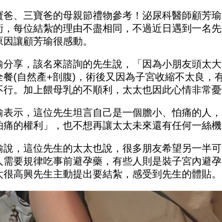
寶爸、三寶爸的母親節禮物參考！泌尿科醫師顧芳瑜
術，每位結紮的理由不盡相同，不過近日遇到一名先
原因讓顧芳瑜很感動。
瑜分享，該名來諮詢的先生說，「因為小朋友頭太大
全餐(自然產+剖腹)，術後又因為子宮收縮不太良，
不行。加上餵母乳的不順利，太太也因此心情非常憂
瑜表示，這位先生坦言自己是一個膽小、怕痛的人，
怕痛的權利」，也不想再讓太太未來還有任何一絲機
瑜說，這位先生的太太也說，很多朋友希望另一半可
人需要規律吃事前避孕藥，有些人則是裝子宮內避孕
太很高興先生主動提出要結紮，感受到先生的體貼。