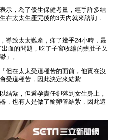
表示，為了優生保健考量，經手許多結
生在太太生產完後的3天內就來諮詢，
，導致太太難產，痛了幾乎24小時，最
有出血的問題，吃了子宮收縮的藥肚子又
鬱」。
「但在太太受這種苦的面前，他實在沒
會受這種苦，因此決定來結紮
以結紮，但避孕責任卻落到女生身上，
器，也有人是做了輸卵管結紮，因此這