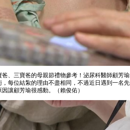
寶爸、三寶爸的母親節禮物參考！泌尿科醫師顧芳瑜
術，每位結紮的理由不盡相同，不過近日遇到一名先
原因讓顧芳瑜很感動。（賴俊佑）