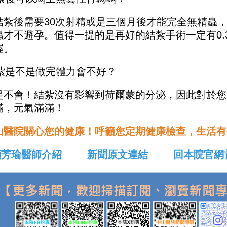
結紮後需要30次射精或是三個月後才能完全無精蟲
蟲才不避孕。值得一提的是再好的結紮手術一定有0.
喔。
結紮是不是做完體力會不好？
是不會！結紮沒有影響到荷爾蒙的分泌，因此對於您
滿，元氣滿滿！
山醫院關心您的健康！呼籲您定期健康檢查，生活有
顧芳瑜醫師介紹
新聞原文連結
回本院官網