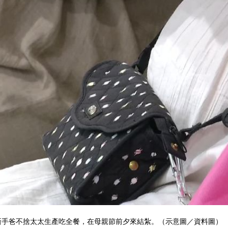
新手爸不捨太太生產吃全餐，在母親節前夕來結紮。（示意圖／資料圖）