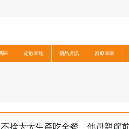
媽區
衛教園地
藥品資訊
醫療團隊
不捨太太生產吃全餐 他母親節