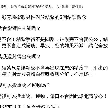
瑜說明，結紮不會影響性功能和體力。（示意圖／資料圖）
，顧芳瑜衛教男性對於結紮的5個錯誤觀念
結紮會影響性功能嗎？
是不會！結紮手術不是閹割，結紮完不會變公公，結
，更不會造成陽痿、早洩，您的雄風不滅，請完全放
結紮我還射得出來嗎？
，結紮只是讓精蟲不會再出現在您的精液中，射出的
的精子則會被身體自行吸收與分解，不用擔心~
術後可以搬重物／運動嗎？
術後可以搬重物、運動，傷口不會因此爆開請放心！
結紮後可以馬上無套性行為嗎？