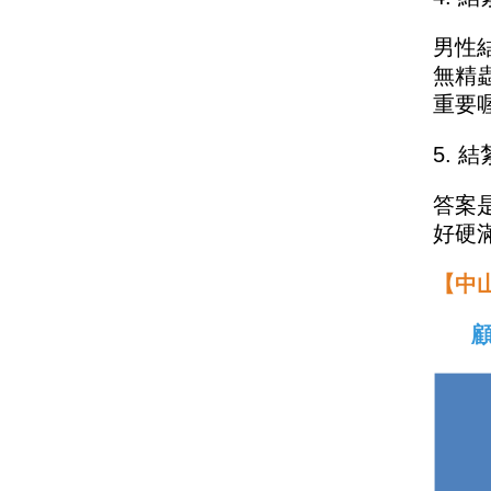
男性
無精
重要
5. 
答案
好硬
【中