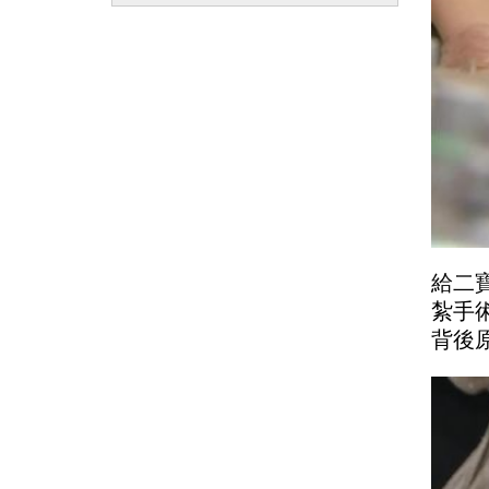
給二
紮手
背後