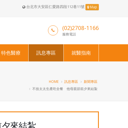
台北市大安區仁愛路四段112巷11號
Map
(02)2708-1166
服務電話
特色醫療
訊息專區
就醫指南
HOME
訊息專區
新聞專區
不捨太太生產吃全餐 他母親節前夕來結紮
前夕來結紮