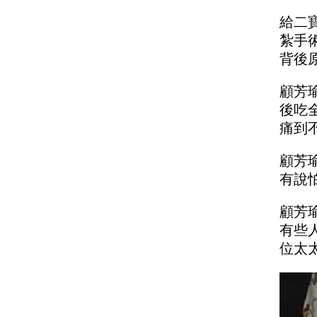
給二
紮手
背後
顧芳
後吃
痛到
顧芳
有說
顧芳
有些
位太