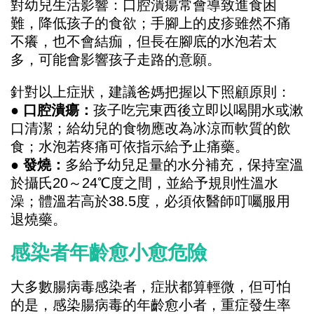
對幼兒生活影響：口腔潰瘍常會導致進食困
難，降低孩子的食欲；手腳上的皮疹雖然不痛
不癢，也不會結痂，但長在腳底的水泡若太
多，可能會影響孩子走路的意願。
針對以上症狀，建議爸媽把握以下照顧原則：
● 口腔潰瘍：
孩子吃完東西後立即以喝開水或漱
口清潔；給幼兒的食物應改為冰涼而軟質的飲
食；水泡若疼痛可依指示給予止痛藥。
● 發燒：
多給予幼兒足量的水分補充，保持室溫
於攝氏20～24℃度之間，並給予規則性溫水
澡；體溫若高於38.5度，必須依醫師叮囑服用
退燒藥。
感染者年齡愈小愈危險
大多數腸病毒感染者，症狀都算輕微，但可怕
的是，感染腸病毒的年齡愈小者，重症發生率