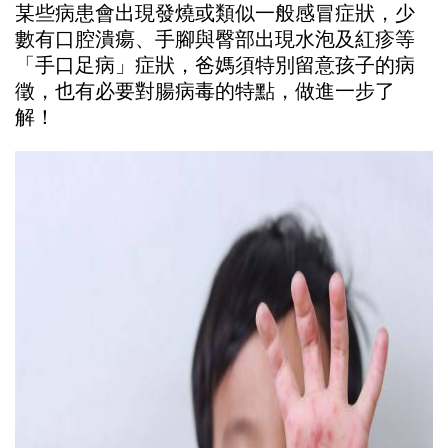
某些病患會出現發燒或類似一般感冒症狀，少
數有口腔潰瘍、手腳與臀部出現水泡及紅疹等
「手口足病」症狀，爸媽須特別留意孩子的病
徵，也有必要對腸病毒的特點，做進一步了
解！