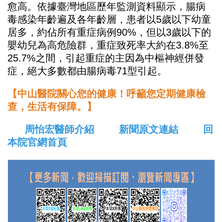
愈高。依據臺灣地區歷年監測資料顯示，腸病
毒感染年齡遍及各年齡層，患者以5歲以下幼童
居多，約佔所有重症病例90%，但以3歲以下的
嬰幼兒為高危險群，重症致死率大約在3.8%至
25.7%之間，引起重症的主因為中樞神經併發
症，絕大多數都由腸病毒71型引起。
【中山醫院關心您的健康！呼籲您定期健康檢
查，生活有保障。】
周怡宏醫師介紹
新聞原文連結
回
本院官網首頁