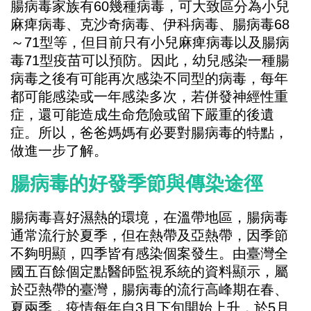
腸病毒家族有60幾種病毒，可大致區分為小兒
麻痺病毒、克沙奇病毒、伊科病毒、腸病毒68
～71型等，但目前只有小兒麻痺病毒以及腸病
毒71型疫苗可以預防。因此，幼兒感染一種腸
病毒之後有可能再次感染不同型的病毒，每年
都可能感染或一年感染多次，若併發神經性重
症，還可能造成生命危險或留下嚴重的後遺
症。所以，爸爸媽媽有必要對腸病毒的特點，
做進一步了解。
腸病毒的好發季節與傳染途徑
腸病毒喜好濕熱的環境，在溫帶地區，腸病毒
通常流行於夏季，但在熱帶及亞熱帶，因季節
不夠明顯，四季皆有感染個案發生。由臺灣全
國五百餘個定點醫師監視系統的資料顯示，屬
於亞熱帶的臺灣，腸病毒的流行高峰期在春、
夏兩季，疫情每年自3月下旬開始上升，於5月