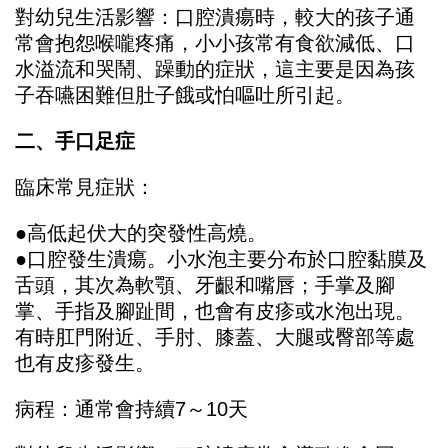
對幼兒生活影響：口腔潰瘍時，較大的孩子通
常會抱怨喉嚨疼痛，小小孩常有食欲減低、口
水溢流和哭鬧、躁動的症狀，這主要是因為孩
子吞嚥困難但肚子餓或怕嘔吐所引起。
二、手口足症
臨床常見症狀：
●高低起伏大的突發性高燒。
●口腔發生潰瘍。小水泡主要分布於口腔黏膜及
舌頭，其次為軟顎、牙齦和嘴唇；手掌及腳
掌、手指及腳趾間，也會有皮疹或水泡出現。
有時肛門附近、手肘、膝蓋、大腿或臀部等處
也有皮疹發生。
病程：通常會持續7～10天