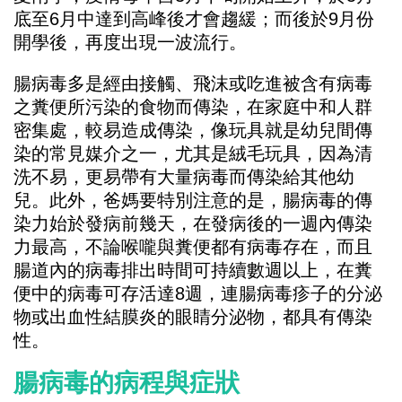
底至6月中達到高峰後才會趨緩；而後於9月份
開學後，再度出現一波流行。
腸病毒多是經由接觸、飛沫或吃進被含有病毒
之糞便所污染的食物而傳染，在家庭中和人群
密集處，較易造成傳染，像玩具就是幼兒間傳
染的常見媒介之一，尤其是絨毛玩具，因為清
洗不易，更易帶有大量病毒而傳染給其他幼
兒。此外，爸媽要特別注意的是，腸病毒的傳
染力始於發病前幾天，在發病後的一週內傳染
力最高，不論喉嚨與糞便都有病毒存在，而且
腸道內的病毒排出時間可持續數週以上，在糞
便中的病毒可存活達8週，連腸病毒疹子的分泌
物或出血性結膜炎的眼睛分泌物，都具有傳染
性。
腸病毒的病程與症狀