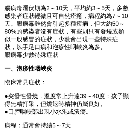
腸病毒潛伏期為2～10天，平均約3～5天，多數
感染者症狀輕微且可自然痊癒，病程約為7～10
天。腸病毒雖然會引起多種疾病，但大約50～
80%的感染者沒有症狀，有些則只有發燒或類
似一般感冒的症狀，少數會出現一些特殊症
狀，以手足口病和泡疹性咽峽炎為多。
腸病毒少數特殊症狀
一、泡疹性咽峽炎
臨床常見症狀：
●突發性發燒，溫度常上升達39～40度；孩子顯
得無精打采，但燒退時精神仍屬良好。
●口腔咽峽部出現小水泡或潰瘍
。
病程：通常會持續5～7天