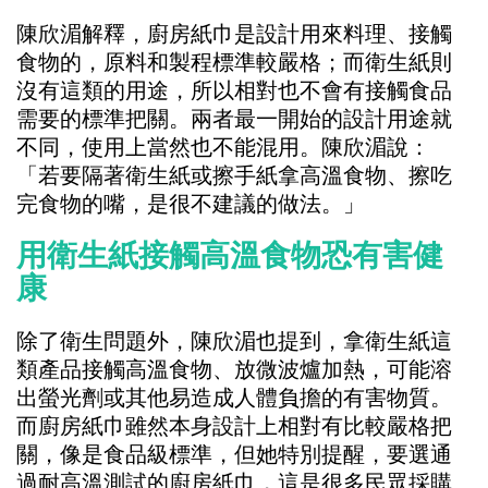
陳欣湄解釋，廚房紙巾是設計用來料理、接觸
食物的，原料和製程標準較嚴格；而衛生紙則
沒有這類的用途，所以相對也不會有接觸食品
需要的標準把關。兩者最一開始的設計用途就
不同，使用上當然也不能混用。陳欣湄說：
「若要隔著衛生紙或擦手紙拿高溫食物、擦吃
完食物的嘴，是很不建議的做法。」
用衛生紙接觸高溫食物恐有害健
康
除了衛生問題外，陳欣湄也提到，拿衛生紙這
類產品接觸高溫食物、放微波爐加熱，可能溶
出螢光劑或其他易造成人體負擔的有害物質。
而廚房紙巾雖然本身設計上相對有比較嚴格把
關，像是食品級標準，但她特別提醒，要選通
過耐高溫測試的廚房紙巾，這是很多民眾採購