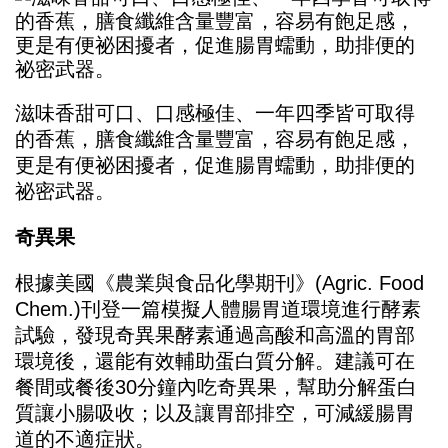
滋味香甜可口、口感極佳、一年四季皆可取得
的香蕉，膳食纖維含量豐富，容易有飽足感，
更是有便祕困擾者，促進腸胃蠕動，助排便的
祕密武器。
奇異果
根據美國《農業與食品化學期刊》(Agric. Food
Chem.)刊登一篇模擬人體腸胃道環境進行酵素
試驗，發現奇異果酵素通過高酸和高溫的胃部
環境後，還能有效輔助蛋白質分解。建議可在
餐間或餐後30分鐘內吃奇異果，幫助分解蛋白
質讓小腸吸收；以及讓胃部排空，可減緩腸胃
道的不適症狀。