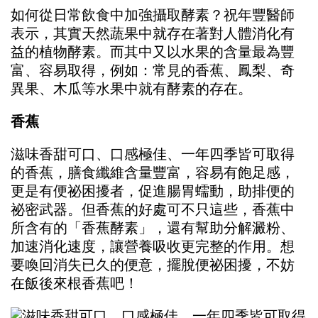
如何從日常飲食中加強攝取酵素？祝年豐醫師
表示，其實天然蔬果中就存在著對人體消化有
益的植物酵素。而其中又以水果的含量最為豐
富、容易取得，例如：常見的香蕉、鳳梨、奇
異果、木瓜等水果中就有酵素的存在。
香蕉
滋味香甜可口、口感極佳、一年四季皆可取得
的香蕉，膳食纖維含量豐富，容易有飽足感，
更是有便祕困擾者，促進腸胃蠕動，助排便的
祕密武器。但香蕉的好處可不只這些，香蕉中
所含有的「香蕉酵素」，還有幫助分解澱粉、
加速消化速度，讓營養吸收更完整的作用。想
要喚回消失已久的便意，擺脫便祕困擾，不妨
在飯後來根香蕉吧！