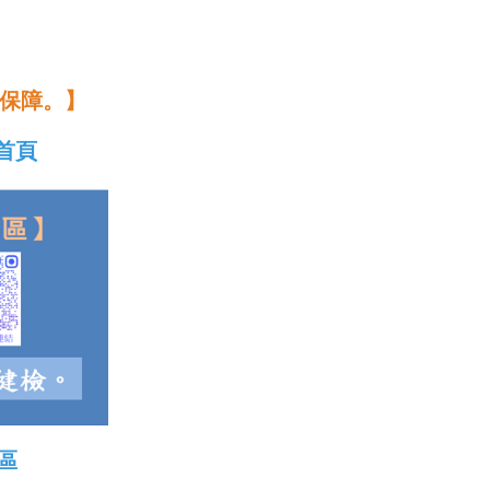
保障。】
首頁
區