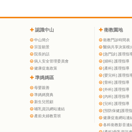
認識中山
衛教園地
中山簡介
衛教門診時間表
宗旨願景
醫病共享決策模
院長的話
[急門診] 護理指
病人安全管理委員會
[婦科] 護理指導
健康促進政策
[產科] 護理指導
[嬰兒科] 護理指
準媽媽區
[骨科] 護理指導
母嬰親善
[外科] 護理指導
準媽媽寶典
[內科] 護理指導
新生兒照顧
[兒科] 護理指導
哺乳資訊網站連結
[預防保健]護理
產前夫婦教育班
健康促進網站連
各科衛教影音連
[產科]母乳資訊