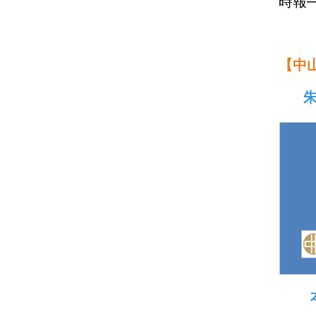
時報
【中
朱