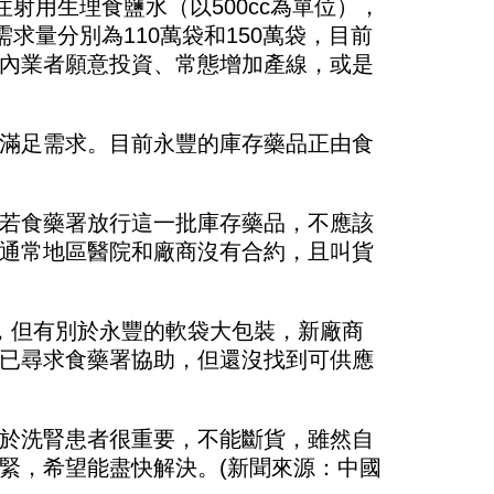
射用生理食鹽水（以500cc為單位），
求量分別為110萬袋和150萬袋，目前
內業者願意投資、常態增加產線，或是
滿足需求。目前永豐的庫存藥品正由食
若食藥署放行這一批庫存藥品，不應該
通常地區醫院和廠商沒有合約，且叫貨
，但有別於永豐的軟袋大包裝，新廠商
已尋求食藥署協助，但還沒找到可供應
於洗腎患者很重要，不能斷貨，雖然自
緊，希望能盡快解決。(新聞來源：中國