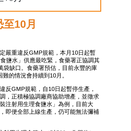
至10月
嚴重違反GMP規範，本月10日起暫
理食鹽水」供應最吃緊，食藥署正協調其
0萬袋缺口。食藥署預估，目前永豐的庫
困難的情況會持續到10月。
反GMP規範，自10日起暫停生產，
調，正積極協調廠商協助增產，並徵求
裝注射用生理食鹽水」為例，目前大
，即便全部上線生產，仍可能無法彌補