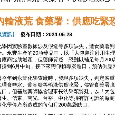
內輸液荒 食藥署：供應吃緊恐
報資訊】
發布日期：2024-05-23
化學因實驗室數據涉及假造等多項缺失，遭食藥署判定
產。永豐生產的20項藥品中，以「大包裝注射用生
格廠商協助增產，但藥師質疑，恐難以補足每月20
可撐到6月中旬，接下來需仰賴專案進口，預估供應
署今年到永豐化學查廠時，發現多項缺失，判定嚴重違
生理食鹽水、葡萄糖等輸液供貨吃緊，儘管食藥署強
進口，但基層藥師協會理事長沈采穎質疑，以「大包
濟生、信東、南光、台裕、中化等持有許可證的廠商
豐化學停產所造成的每個月200萬袋缺口。