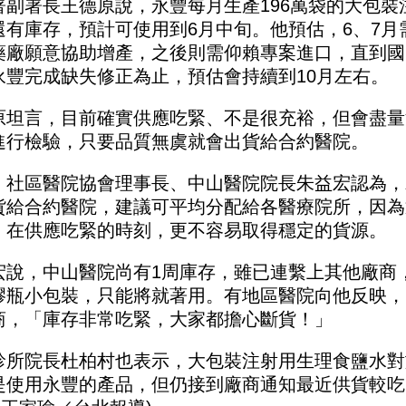
署副署長王德原說，永豐每月生產196萬袋的大包裝注
還有庫存，預計可使用到6月中旬。他預估，6、7月需
藥廠願意協助增產，之後則需仰賴專案進口，直到國
永豐完成缺失修正為止，預估會持續到10月左右。
原坦言，目前確實供應吃緊、不是很充裕，但會盡量
進行檢驗，只要品質無虞就會出貨給合約醫院。
，社區醫院協會理事長、中山醫院院長朱益宏認為，
貨給合約醫院，建議可平均分配給各醫療院所，因為
，在供應吃緊的時刻，更不容易取得穩定的貨源。
宏說，中山醫院尚有1周庫存，雖已連繫上其他廠商
膠瓶小包裝，只能將就著用。有地區醫院向他反映，
商，「庫存非常吃緊，大家都擔心斷貨！」
診所院長杜柏村也表示，大包裝注射用生理食鹽水對
是使用永豐的產品，但仍接到廠商通知最近供貨較吃