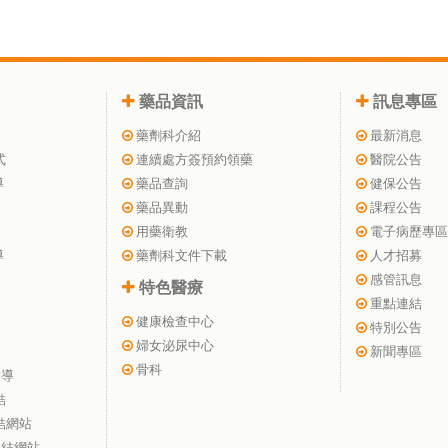
藥品資訊
訊息專區
藥劑科介紹
最新消息
式
連續處方簽預約領藥
醫院公告
導
藥品查詢
健保公告
藥品異動
課程公告
用藥衛教
電子病歷專區
導
藥劑科文件下載
人才招募
感管訊息
特色醫療
重點連結
健康檢查中心
特別公告
婦女泌尿中心
新聞專區
骨科
指導
結
結網站
連結網站