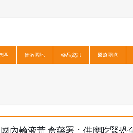
媽區
衛教園地
藥品資訊
醫療團隊
國內輸液荒 食藥署：供應吃緊恐至