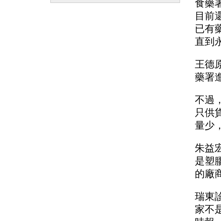
食藥
目前
已有
直到
王德
藥署
不過
只供
量少
朱益
是塑
的廠
瑞東
家不