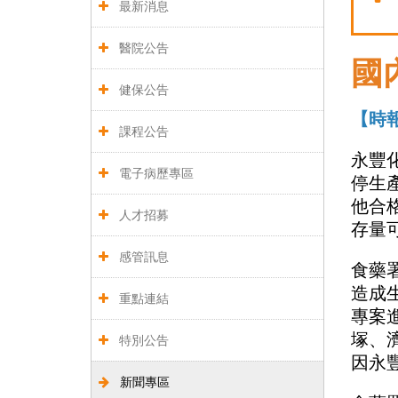
最新消息
醫院公告
國
健保公告
【時
課程公告
永豐
電子病歷專區
停生
他合
人才招募
存量
感管訊息
食藥
造成
重點連結
專案
塚、
特別公告
因永
新聞專區