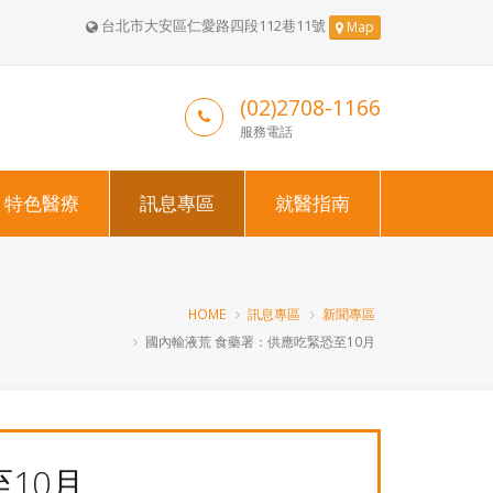
台北市大安區仁愛路四段112巷11號
Map
(02)2708-1166
服務電話
特色醫療
訊息專區
就醫指南
HOME
訊息專區
新聞專區
國內輸液荒 食藥署：供應吃緊恐至10月
10月