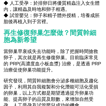
◆ 人工受孕：於排卵日將優質精蟲注入女生體
內，讓精蟲及時地和卵子相遇。
◆ 試管嬰兒：卵子和精子體外授精，培養成胚
胎後再植入到子宮裡。
再生修復卵巢怎麼做？間質幹細
胞為新希望
當卵巢早衰或失去功能時，除了把握時間搶救
卵子，其次就是再生修復卵巢。目前臨床常見
的 PRP(高濃度血小板血漿) 治療，是透過 PRP
治療促使卵巢功能提升。
研究發現，間質幹細胞會分泌多種細胞及趨化
因子，利用其自我複製和分化潛能可活化受損
的卵巢，以上方式都是期望透過提升卵巢功
能、提高卵子的品質及顆數，來增加自然受
孕、人工受孕及試管嬰兒成功的機會。