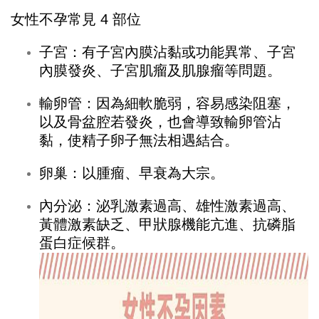
女性不孕常見 4 部位
子宮：有子宮內膜沾黏或功能異常、子宮
內膜發炎、子宮肌瘤及肌腺瘤等問題。
輸卵管：因為細軟脆弱，容易感染阻塞，
以及骨盆腔若發炎，也會導致輸卵管沾
黏，使精子卵子無法相遇結合。
卵巢：以腫瘤、早衰為大宗。
內分泌：泌乳激素過高、雄性激素過高、
黃體激素缺乏、甲狀腺機能亢進、抗磷脂
蛋白症候群。