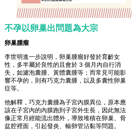
不孕以卵巢出問題為大宗
卵巢腫瘤
李世明進一步說明，卵巢腫瘤好發於育齡女
性，多半屬於良性的且會於 3 個月內自行消
失，如濾泡囊腫、黃體囊腫等；而常見可能影
響不孕的，則有巧克力囊腫，以及多囊性卵巢
症等。
他解釋，巧克力囊腫為子宮內膜異位，原本應
該在子宮內的內膜跑到子宮外生長，因此無法
像正常月經能流出體外，導致堆積在卵巢、骨
盆腔裡面，引起發炎、輸卵管沾黏等問題。