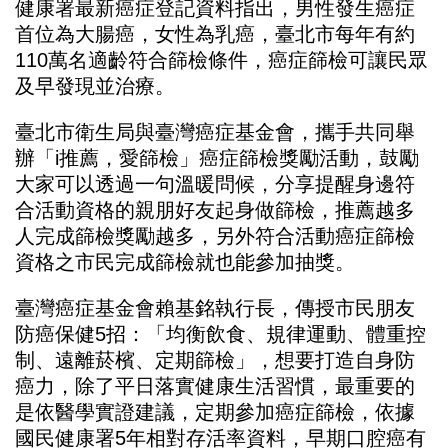
健康署最新癌症登記資料指出，男性發生癌症
首位為大腸癌，女性為乳癌，臺北市每年有約
110萬名適齡符合篩檢條件，癌症篩檢可讓民眾
及早發現並治療。
臺北市衛生局與臺灣癌症基金會，攜手共同舉
辦「i推薦，愛篩檢」癌症篩檢獎勵活動，鼓勵
大家可以透過一句溫暖問候，分享提醒身邊符
合活動資格的親朋好友起身做篩檢，推薦越多
人完成篩檢獎勵越多，另外符合活動癌症篩檢
資格之市民完成篩檢就也能參加抽獎。
臺灣癌症基金會賴基銘執行長，傳授市民朋友
防癌保健5招：「均衡飲食、規律運動、體重控
制、遠離菸檳、定期篩檢」，想要打造自身防
癌力，除了平日落實健康生活習慣，最重要的
是依醫學實證建議，定期參加癌症篩檢，依據
國民健康署5年相對存活率資料，早期口腔癌有