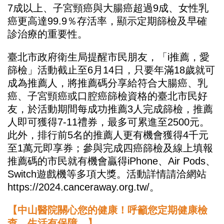
7成以上、子宮頸癌與大腸癌超過9成、女性乳
癌更高達99.9％存活率，顯示定期篩檢及早確
診治療的重要性。
臺北市政府衛生局提醒市民朋友，「i推薦，愛
篩檢」活動截止至6月14日，只要年滿18歲就可
成為推薦人，將推薦碼分享給符合大腸癌、乳
癌、子宮頸癌或口腔癌篩檢資格的臺北市民好
友，於活動期間每成功推薦3人完成篩檢，推薦
人即可獲得7-11禮券，最多可累進至2500元。
此外，排行前5名的推薦人更有機會獲得4千元
至1萬元即享券；參與完成四癌篩檢及線上填報
推薦碼的市民就有機會贏得iPhone、Air Pods、
Switch遊戲機等多項大獎。活動詳情請洽網站
https://2024.canceraway.org.tw/。
【中山醫院關心您的健康！呼籲您定期健康檢
查，生活有保障。】