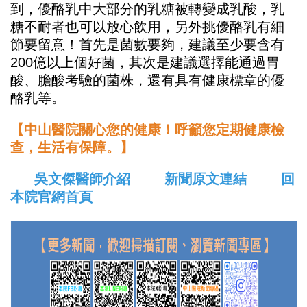
到，優酪乳中大部分的乳糖被轉變成乳酸，乳
糖不耐者也可以放心飲用，另外挑優酪乳有細
節要留意！首先是菌數要夠，建議至少要含有
200億以上個好菌，其次是建議選擇能通過胃
酸、膽酸考驗的菌株，還有具有健康標章的優
酪乳等。
【中山醫院關心您的健康！呼籲您定期健康檢
查，生活有保障。】
吳文傑醫師介紹
新聞原文連結
回
本院官網首頁