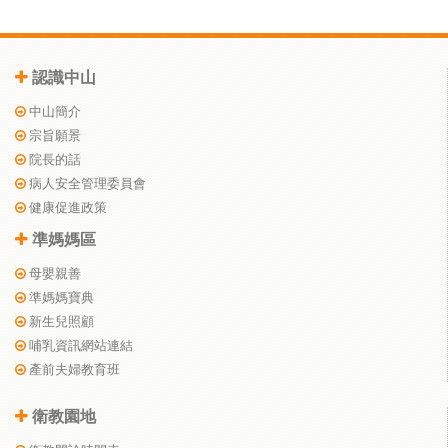
認識中山
中山簡介
宗旨願景
院長的話
病人安全管理委員會
健康促進政策
準媽媽區
母嬰親善
準媽媽寶典
新生兒照顧
哺乳資訊網站連結
產前夫婦教育班
衛教園地