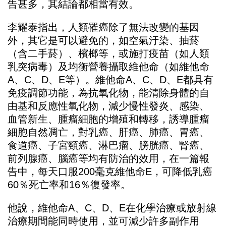
告甚多，其結論都相當有效。
李耀泰指出，人類罹癌除了無法改變的基因
外，其它是可以避免的，如空氣汙染、抽菸
（含二手菸）、檳榔等，或施打疫苗（如人類
乳突病毒）及均衡營養攝取維他命（如維他命
A、C、D、E等）。維他命A、C、D、E都具有
免疫調節功能，為抗氧化物，能清除身體的自
由基和反應性氧化物，減少慢性發炎、感染、
血管新生、腫瘤細胞的增殖和轉移，誘導腫瘤
細胞自然凋亡，對乳癌、肝癌、肺癌、胃癌、
食道癌、子宮頸癌、淋巴瘤、膀胱癌、腎癌、
前列腺癌、腦癌等均有防治的效用，在一篇報
告中，每天口服200毫克維他命E，可降低乳癌
60％死亡率和16％復發率。
他說，維他命A、C、D、E在化學治療或放射線
治療期間能同時使用，並可減少許多副作用