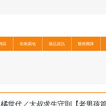
媽區
衛教園地
藥品資訊
醫療團隊
橘世代／大叔求生守則【老男孩篇