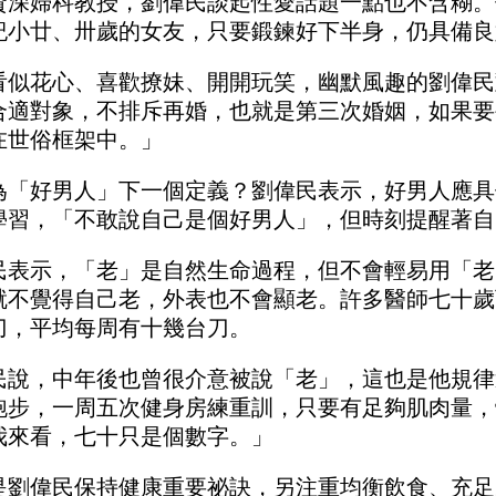
資深婦科教授，劉偉民談起性愛話題一點也不含糊。
紀小廿、卅歲的女友，只要鍛鍊好下半身，仍具備良
看似花心、喜歡撩妹、開開玩笑，幽默風趣的劉偉民
合適對象，不排斥再婚，也就是第三次婚姻，如果要
在世俗框架中。」
為「好男人」下一個定義？劉偉民表示，好男人應具
學習，「不敢說自己是個好男人」，但時刻提醒著自
民表示，「老」是自然生命過程，但不會輕易用「老
就不覺得自己老，外表也不會顯老。許多醫師七十歲
刀，平均每周有十幾台刀。
民說，中年後也曾很介意被說「老」，這也是他規律
跑步，一周五次健身房練重訓，只要有足夠肌肉量，
我來看，七十只是個數字。」
是劉偉民保持健康重要祕訣，另注重均衡飲食、充足