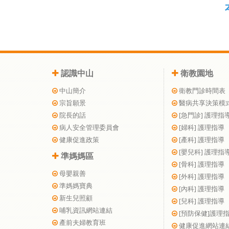
認識中山
衛教園地
中山簡介
衛教門診時間表
宗旨願景
醫病共享決策模
院長的話
[急門診] 護理指
病人安全管理委員會
[婦科] 護理指導
健康促進政策
[產科] 護理指導
[嬰兒科] 護理指
準媽媽區
[骨科] 護理指導
母嬰親善
[外科] 護理指導
準媽媽寶典
[內科] 護理指導
新生兒照顧
[兒科] 護理指導
哺乳資訊網站連結
[預防保健]護理
產前夫婦教育班
健康促進網站連