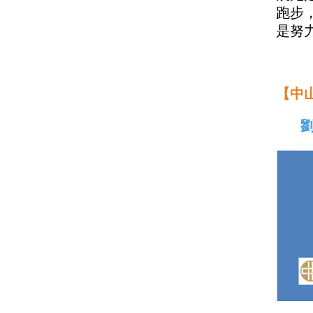
跑步
是努
【中