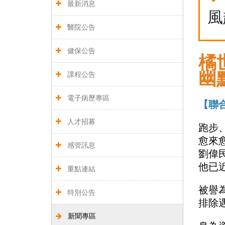
最新消息
風
醫院公告
健保公告
橘
幽
課程公告
電子病歷專區
【聯合
人才招募
跑步
愈來
感管訊息
劉偉
他已
重點連結
被譽
特別公告
排除
新聞專區