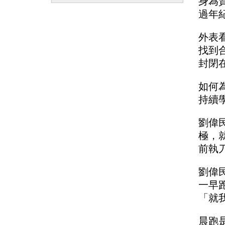
身為
過年
外表
找到
封閉
如何
持續
劉偉
極，
前執
劉偉
一早
「就
晨跑