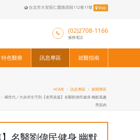
台北市大安區仁愛路四段112巷11號
Map
(02)2708-1166
服務電話
特色醫療
訊息專區
就醫指南
HOME
訊息專區
新聞專區
橘世代／大叔求生守則【老男孩篇】名醫劉偉民健身 幽默風趣
秀肌肉
】名醫劉偉民健身 幽默