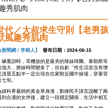
趣秀肌肉
世代／大叔求生守則【老男
默風趣秀肌肉
新聞網 / 李樹人】
發布日期：2024-06-15
、練重訓時，耳機放的是最夯的辣妹韓團、泰勒斯等
愈強大，撩妹時間變多了，但自虧「性生活並沒有增
民清晨五點半一定出現在住家附近國中操場，穿著背
近七旬。
為婦科界最帥的黃金單身漢，劉偉民不諱言說離了兩
遇到合適的女伴後，建立一段穩定關係，生活中相互