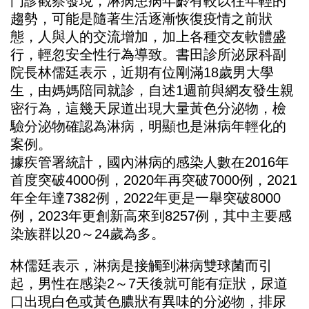
門診觀察發現，
淋病
患病年齡有較以往年輕的
趨勢，可能是隨著生活逐漸恢復疫情之前狀
態，人與人的交流增加，加上各種交友軟體盛
行，輕忽安全性行為導致。書田診所泌尿科副
院長林儒廷表示，近期有位剛滿18歲男大學
生，由媽媽陪同就診，自述1週前與網友發生親
密行為，這幾天尿道出現大量黃色分泌物，檢
驗分泌物確認為淋病，明顯也是淋病年輕化的
案例。
據疾管署統計，國內淋病的感染人數在2016年
首度突破4000例，2020年再突破7000例，2021
年全年達7382例，2022年更是一舉突破8000
例，2023年更創新高來到8257例，其中主要感
染族群以20～24歲為多。
林儒廷表示，淋病是接觸到淋病雙球菌而引
起，男性在感染2～7天後就可能有症狀，尿道
口出現白色或黃色膿狀有異味的分泌物，排尿