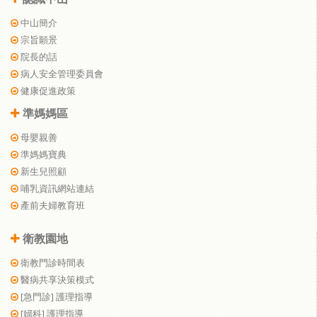
中山簡介
宗旨願景
院長的話
病人安全管理委員會
健康促進政策
準媽媽區
母嬰親善
準媽媽寶典
新生兒照顧
哺乳資訊網站連結
產前夫婦教育班
衛教園地
衛教門診時間表
醫病共享決策模式
[急門診] 護理指導
[婦科] 護理指導