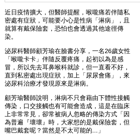
近日疫情擴大，但醫師提醒，喉嚨痛若伴隨私
密處有症狀，可能要小心是性病「淋病」，且
就算有戴保險套，恐怕也會透過其他途徑傳
染。
泌尿科醫師
顧芳瑜
在臉書分享，一名26歲女性
「喉嚨卡卡」伴隨反覆疼痛，起初以為是感
冒，所以先去耳鼻喉科就診，但一直看不好，
直到私密處出現症狀，加上「尿尿會痛」，來
泌尿科治療才發現原來是淋病。
顧芳瑜醫師說明，淋病不只會藉由下體性接觸
傳染，口交接觸也有可能會造成，這是在臨床
上非常常見，卻常被病人忽略的傳染方式「因
為普遍『壞壞』時，大家想的是戴保險套，但
嘴巴戴套呢？當然是不太可能的...」