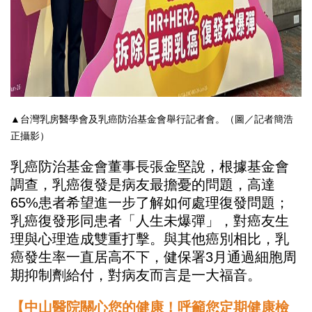
▲台灣乳房醫學會及乳癌防治基金會舉行記者會。（圖／記者簡浩
正攝影）
乳癌防治基金會董事長張金堅說，根據基金會
調查，乳癌復發是病友最擔憂的問題，高達
65%患者希望進一步了解如何處理復發問題；
乳癌復發形同患者「人生未爆彈」，對癌友生
理與心理造成雙重打擊。與其他癌別相比，乳
癌發生率一直居高不下，健保署3月通過細胞周
期抑制劑給付，對病友而言是一大福音。
【中山醫院關心您的健康！呼籲您定期健康檢