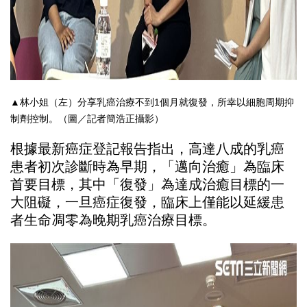
▲林小姐（左）分享乳癌治療不到1個月就復發，所幸以細胞周期抑
制劑控制。（圖／記者簡浩正攝影）
根據最新癌症登記報告指出，
高達八成的乳癌
患者初次診斷時為早期，「邁向治癒」
為臨床
首要目標，其中「復發」為達成治癒目標的一
大阻礙，
一旦癌症復發，
臨床上僅能以延緩患
者生命凋零為晚期乳癌治療目標。