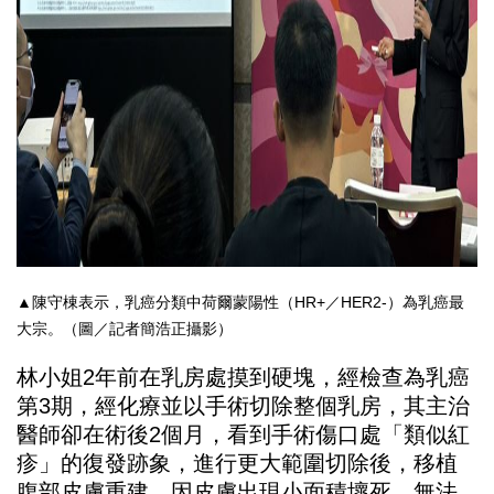
▲陳守棟表示，乳癌分類中荷爾蒙陽性（HR+／HER2-）為乳癌最
大宗。（圖／記者簡浩正攝影）
林小姐2年前在乳房處摸到硬塊，經檢查為乳癌
第3期，經化療並以手術切除整個乳房，其主治
醫師卻在術後2個月，看到手術傷口處「類似紅
疹」的復發跡象，進行更大範圍切除後，移植
腹部皮膚重建，因皮膚出現小面積壞死，無法