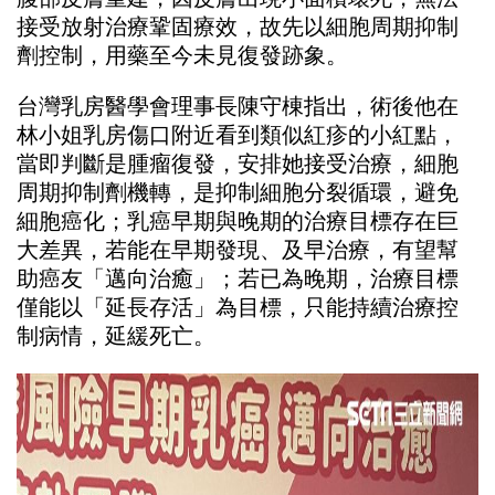
接受放射治療鞏固療效，故先以細胞周期
抑制
劑
控制，用藥至今未見復發跡象。
台灣乳房醫學會理事長陳守棟指出，術後他在
林小姐乳房傷口附近看到類似紅疹的小紅點，
當即判斷是腫瘤復發，安排她接受治療，細胞
周期抑制劑機轉，是抑制細胞分裂循環，避免
細胞癌化；乳癌早期與晚期的治療目標存在巨
大差異，若能在早期發現、及早治療，有望幫
助癌友「邁向治癒」；若已為晚期，治療目標
僅能以「延長存活」為目標，只能持續治療控
制病情，延緩死亡。