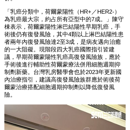
「乳癌分類中，荷爾蒙陽性（HR+／HER2-）
為乳癌最大宗，約占所有亞型中的7成。」陳守
棟表示，荷爾蒙陽性淋巴結陽性早期乳癌，手
術後仍有復發風險，其中4顆以上淋巴結陽性患
者兩年內復發風險達2至3成，是病友邁向治癒
的一大阻礙。現階段四大乳癌國際指引皆建
議，
早期荷爾蒙陽性乳癌高復發風險族，
應於
手術後進行輔助性荷爾蒙療法併用細胞週期抑
制劑新藥。
台灣乳房醫學會也於2023年更新國
內治療指引，
建議高復發風險族群應於術後荷
爾蒙治療搭配細胞週期抑制劑以降低
復發風
險。