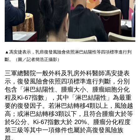
▲馮安捷表示，乳癌復發風險會依照淋巴結陽性等四項標準進行判
斷。（圖／記者簡浩正攝影）
三軍總醫院一般外科及乳房外科醫師馮安捷表
示，
復發風險會依照四項標準進行判斷，分別
包含「淋巴結陽性、
腫瘤大小、腫瘤細胞分化
程及Ki-67指數」，其中「
淋巴結陽性」為最重
要的復發因子。若淋巴結轉移4顆以上，
風險越
高；或淋巴結轉移3顆以下，且符合腫瘤大於等
於5公分、K
i-67指數大於 20%、
腫瘤分化程度
第三級等其中一項條件也屬於高復發風險族
群。