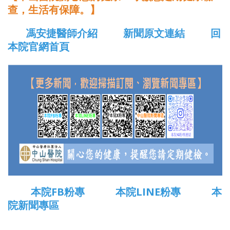
查，生活有保障。】
馮安捷醫師介紹
新聞原文連結
回
本院官網首頁
本院FB粉專
本院LINE粉專
本
院新聞專區