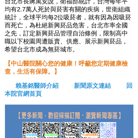
台北市長蔣萬安說，衛福部統計，台灣每年平
均有2.7萬人死於與菸害有關的疾病，世衛組織
統計，全球平均每2位吸菸者，就有因為因吸菸
而死亡，為杜絕新興菸品危害，台北市率全國
之先，訂定新興菸品管理自治條例，限制高中
職以下校園周遭販賣、供應、展示新興菸品，
希望台北市成為無菸城市。
【中山醫院關心您的健康！呼籲您定期健康檢
查，生活有保障。】
賴基銘醫師介紹
新聞原文連結
回
本院官網首頁