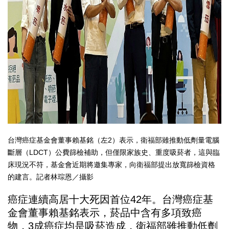
台灣癌症基金會董事賴基銘（左2）表示，衛福部雖推動低劑量電腦
斷層（LDCT）公費篩檢補助，但僅限家族史、重度吸菸者，這與臨
床現況不符，基金會近期將邀集專家，向衛福部提出放寬篩檢資格
的建言。記者林琮恩／攝影
癌症連續高居十大死因首位42年。台灣癌症基
金會董事賴基銘表示，菸品中含有多項致癌
物，3成癌症均是吸菸造成，衛福部雖推動低劑