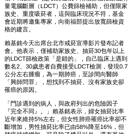
量電腦斷層（LDCT）公費篩檢補助，但僅限家
族史、重度吸菸者，這與臨床現況不符，基金
會近期將邀集專家，向衛福部提出放寬篩檢資
格的建言。
賴基銘今天出席台北市戒菸宣導影片發布記者
抽菸
會。他表示，僅補助家族史、
30包年以上
的LDCT篩檢政策「是錯的」，自己臨床上遇到
數名2、30歲患者自費接受LDCT檢測，發現0.7
公分左右腫瘤，為一期肺癌，至診間向醫師
「興師問罪」，想找到不抽菸、沒有家族史卻
罹癌的原因。
「門診遇到的病人，與政府列出的危險因子
『完全不同』。」賴基銘表示，婦女抽菸比率
近年來維持5%左右，但女性肺癌罹癌比率卻不
斷增加，男性抽菸比率已由58%降至16%，但