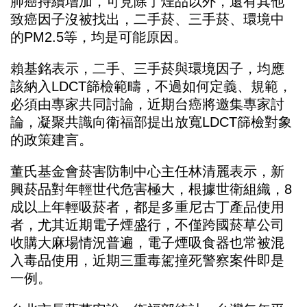
肺癌持續增加，可見除了煙品以外，還有其他
致癌因子沒被找出，二手菸、三手菸、環境中
的PM2.5等，均是可能原因。
賴基銘表示，二手、三手菸與環境因子，均應
該納入LDCT篩檢範疇，不過如何定義、規範，
必須由專家共同討論，近期台癌將邀集專家討
論，凝聚共識向衛福部提出放寬LDCT篩檢對象
的政策建言。
董氏基金會菸害防制中心主任林清麗表示，新
興菸品對年輕世代危害極大，根據世衛組織，8
成以上年輕吸菸者，都是多重尼古丁產品使用
者，尤其近期電子煙盛行，不僅跨國菸草公司
收購大麻場情況普遍，電子煙吸食器也常被混
入毒品使用，近期三重毒駕撞死警察案件即是
一例。