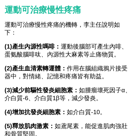
運動可治療慢性疼痛
運動可治療慢性疼痛的機轉，李主任說明如
下：
(1)產生內源性嗎啡：
運動後腦部可產生內啡、
蛋氨酸腦啡呔、內源性大麻素等止痛物質。
(2)產生血清素轉運體：
作用在腦組織鴉片接受
器中，對情緒、記憶和疼痛皆有助益。
(3)減少前驅性發炎細胞素：
如腫瘤壞死因子α、
介白質-6、介白質1β等，減少發炎。
(4)增加抗發炎細胞素：
如介白質-10。
(5)釋放肌肉激素：
如鳶尾素，能促進肌肉強壯
和骨質堅固。