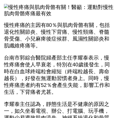
慢性疼痛的主因有80％與肌肉骨骼有關，包括
退化性關節炎、慢性下背痛、慢性頸痛、脊髓
骨受傷、小兒麻痺後症候群、風濕性關節炎和
肌纖維疼痛等。
台南市郭綜合醫院婦產部主任李耀泰表示，慢
性疼痛會使人早衰老，特別在40歲後發生，同
時在白血球終端粒會縮短（終端粒越長、壽命
越長），好發在無運動習慣者身上。同時，慢
性疼痛患者約有52％會產生失能，影響工作和
生活，下背痛者尤甚。
李耀泰主任認為，靜態生活是不健康的原因之
一，如久坐看電視、辦公、打電腦、玩手機，
運動少易導致肌肉流失、神經系統退化和骨質