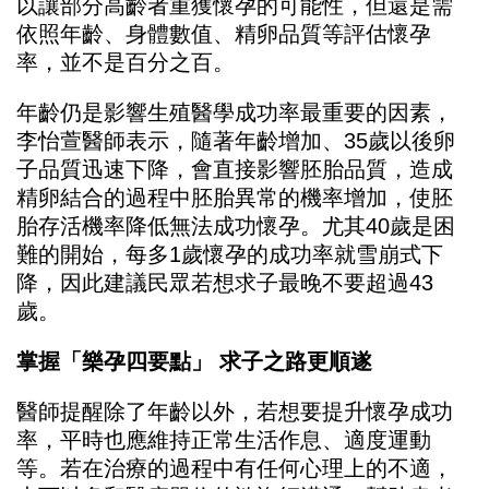
以讓部分高齡者重獲懷孕的可能性，但還是需
依照年齡、身體數值、精卵品質等評估懷孕
率，並不是百分之百。
年齡仍是影響生殖醫學成功率最重要的因素，
李怡萱醫師表示，隨著年齡增加、35歲以後卵
子品質迅速下降，會直接影響胚胎品質，造成
精卵結合的過程中胚胎異常的機率增加，使胚
胎存活機率降低無法成功懷孕。尤其40歲是困
難的開始，每多1歲懷孕的成功率就雪崩式下
降，因此建議民眾若想求子最晚不要超過43
歲。
掌握「樂孕四要點」 求子之路更順遂
醫師提醒除了年齡以外，若想要提升懷孕成功
率，平時也應維持正常生活作息、適度運動
等。若在治療的過程中有任何心理上的不適，