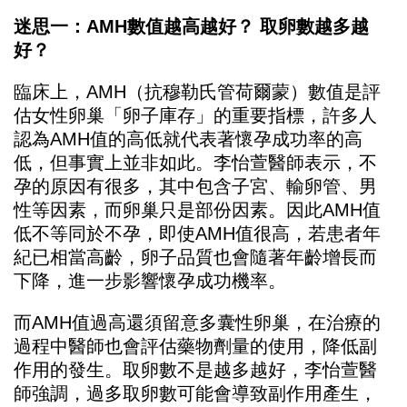
迷思一：AMH數值越高越好？ 取卵數越多越
好？
臨床上，AMH（抗穆勒氏管荷爾蒙）數值是評
估女性卵巢「卵子庫存」的重要指標，許多人
認為AMH值的高低就代表著懷孕成功率的高
低，但事實上並非如此。李怡萱醫師表示，不
孕的原因有很多，其中包含子宮、輸卵管、男
性等因素，而卵巢只是部份因素。因此AMH值
低不等同於不孕，即使AMH值很高，若患者年
紀已相當高齡，卵子品質也會隨著年齡增長而
下降，進一步影響懷孕成功機率。
而AMH值過高還須留意多囊性卵巢，在治療的
過程中醫師也會評估藥物劑量的使用，降低副
作用的發生。取卵數不是越多越好，李怡萱醫
師強調，過多取卵數可能會導致副作用產生，