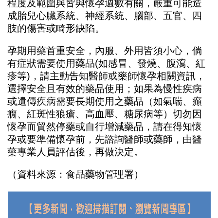
程度及範圍與皆與懷孕週數有關，嚴重可能造
成胎兒心臟系統、神經系統、腦部、五官、四
肢的傷害或畸形缺陷。
孕期用藥首重安全，內服、外用皆須小心，倘
有症狀需要使用藥品
(
如感冒、發燒、腹瀉、紅
疹等
)
，請主動告知醫師或藥師懷孕相關資訊，
選擇安全且有效的藥品使用；如果為慢性疾病
或遺傳疾病需要長期使用之藥品（如氣喘、癲
癇、紅斑性狼瘡、高血壓、糖尿病等）切勿因
懷孕而貿然停藥或自行增減藥品，請在得知懷
孕或要準備懷孕前，先諮詢醫師或藥師，由醫
藥專業人員評估後，再做決定。
（資料來源：食品藥物管理署）