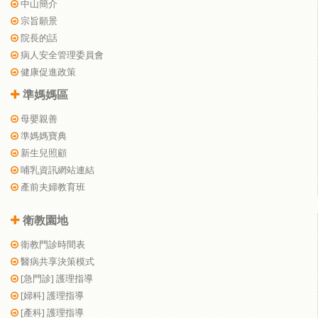
中山簡介
宗旨願景
院長的話
病人安全管理委員會
健康促進政策
準媽媽區
母嬰親善
準媽媽寶典
新生兒照顧
哺乳資訊網站連結
產前夫婦教育班
衛教園地
衛教門診時間表
醫病共享決策模式
[急門診] 護理指導
[婦科] 護理指導
[產科] 護理指導