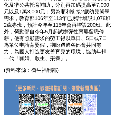
化及準公共托育補助，分別再加碼提高至
7,000
元以及
1
萬
3,000
元；另為順利銜接
2
歲幼兒就學
需求，教育部
106
年至
113
年已累計增設
1,078
班
2
歲專班，預計今年至
115
年會再增設
200
班。此
外，勞動部自今年
5
月起試辦彈性育嬰留職停
薪，使有照顧需求的勞工得以單日、
5
日或
7
日
為單位申請育嬰假，期盼透過各部會共同努
力，為國人打造更友善育兒的環境，協助年輕
一代「願婚、敢生、樂養」。
(
資料來源：衛生福利部
)