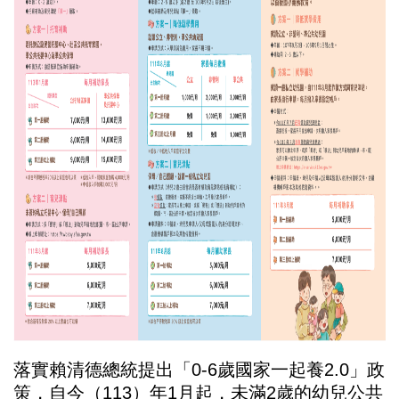
落實賴清德總統提出「
0-6
歲國家一起養
2.0
」政
策，自今（
113
）年
1
月起，未滿
2
歲的幼兒公共