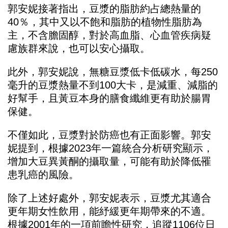
郭安妮接著指出，豆漿的脂肪約占總熱量的
40％，其中又以不飽和脂肪的植物性脂肪為
主，不含膽固醇，對於高血脂、心血管疾病疑
慮族群來說，也可以安心攝取。
此外，郭安妮說，無糖豆漿低卡低碳水，每250
毫升的豆漿熱量不到100大卡，是減重、減脂的
好幫手，且黃豆本身的膳食纖維更有助於腸胃
保健。
不僅如此，豆漿對於防癌也有正面影響。郭安
妮提到，根據2023年一篇統合分析研究顯示，
增加大豆異黃酮的攝取量，可能有助於降低罹
患乳癌的風險。
除了上述好處外，郭安妮表示，豆漿尤其適合
更年期女性飲用，能紓緩更年期帶來的不適。
根據2001年的一項前瞻性研究，追蹤1106位日