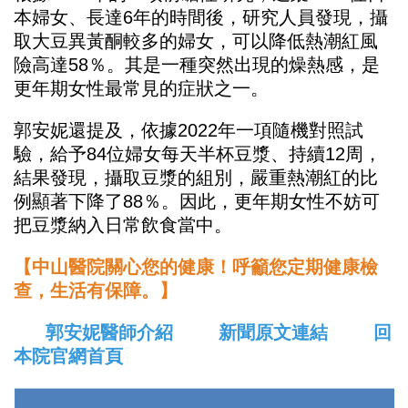
本婦女、長達6年的時間後，研究人員發現，攝
取大豆異黃酮較多的婦女，可以降低熱潮紅風
險高達58％。其是一種突然出現的燥熱感，是
更年期女性最常見的症狀之一。
郭安妮還提及，依據2022年一項隨機對照試
驗，給予84位婦女每天半杯豆漿、持續12周，
結果發現，攝取豆漿的組別，嚴重熱潮紅的比
例顯著下降了88％。因此，更年期女性不妨可
把豆漿納入日常飲食當中。
【中山醫院關心您的健康！呼籲您定期健康檢
查，生活有保障。】
郭安妮醫師介紹
新聞原文連結
回
本院官網首頁