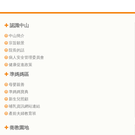
認識中山
中山簡介
宗旨願景
院長的話
病人安全管理委員會
健康促進政策
準媽媽區
母嬰親善
準媽媽寶典
新生兒照顧
哺乳資訊網站連結
產前夫婦教育班
衛教園地