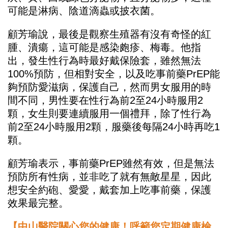
可能是淋病、陰道滴蟲或披衣菌。
顧芳瑜說，最後是觀察生殖器有沒有奇怪的紅
腫、潰瘍，這可能是感染皰疹、梅毒。他指
出，發生性行為時最好戴保險套，雖然無法
100%預防，但相對安全，以及吃事前藥PrEP能
夠預防愛滋病，保護自己，然而男女服用的時
間不同，男性要在性行為前2至24小時服用2
顆，女生則要連續服用一個禮拜，除了性行為
前2至24小時服用2顆，服藥後每隔24小時再吃1
顆。
顧芳瑜表示，事前藥PrEP雖然有效，但是無法
預防所有性病，並非吃了就有無敵星星，因此
想安全約砲、愛愛，戴套加上吃事前藥，保護
效果最完整。
【中山醫院關心您的健康！呼籲您定期健康檢