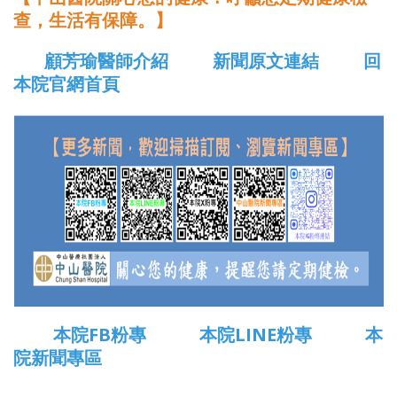
查，生活有保障。】
顧芳瑜醫師介紹
新聞原文連結
回
本院官網首頁
本院FB粉專
本院LINE粉專
本
院新聞專區