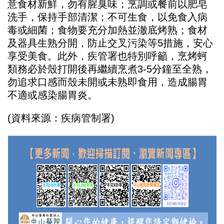
意食材新鮮，勿有腥臭味；烹調或餐前以肥皂
洗手，保持手部清潔；不可生食，以免食入病
毒或細菌；食物要充分加熱並澈底烤熟；食材
及器具生熟分開，防止交叉污染等
5
措施，安心
享受美食。此外，疾管署也特別呼籲，烹烤蚵
類務必於殼打開後再繼續烹煮
3-5
分鐘至全熟，
勿追求口感而殼未開或未熟即食用，造成腸胃
不適或感染腸胃炎。
(
資料來源：疾病管制署
)