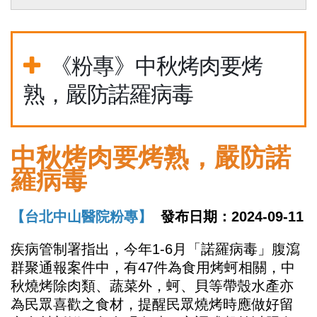
《粉專》中秋烤肉要烤
熟，嚴防諾羅病毒
中秋烤肉要烤熟，嚴防諾
羅病毒
【台北中山醫院粉專】
發布日期：2024-09-11
疾病管制署指出，今年
1-6
月「諾羅病毒」腹瀉
群聚通報案件中，有
47
件為食用烤蚵相關，中
秋燒烤除肉類、蔬菜外，蚵、貝等帶殼水產亦
為民眾喜歡之食材，提醒民眾燒烤時應做好留