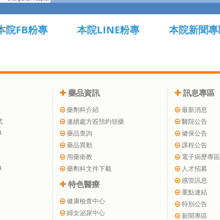
本院FB粉專
本院LINE粉專
本院新聞專
藥品資訊
訊息專區
藥劑科介紹
最新消息
式
連續處方簽預約領藥
醫院公告
導
藥品查詢
健保公告
藥品異動
課程公告
用藥衛教
電子病歷專區
導
藥劑科文件下載
人才招募
感管訊息
特色醫療
重點連結
健康檢查中心
特別公告
婦女泌尿中心
新聞專區