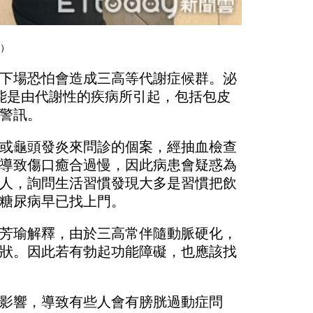
照）
下場恐怕會造成三高等代謝症候群。泌
能是由代謝性的疾病所引起，包括包皮
警訊。
或龜頭發炎來問診的個案，經抽血檢查
導致傷口癒合過慢，因此病患會疑惑為
人，詢問生活習慣發現大多是習慣把飲
糖尿病早已找上門。
芳瑜解釋，由於三高常伴隨動脈硬化，
狀。因此若有勃起功能障礙，也應該找
影響，導致有些人會有膀胱過動症問