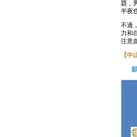
題，
半夜
不過
力和
注意
【中