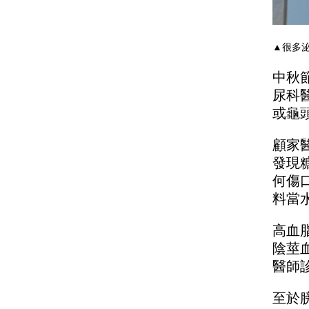
▲很多泌
中秋
尿科
或龜
顧家
發現
何傷
料當
高血
陰莖
醫師
至於