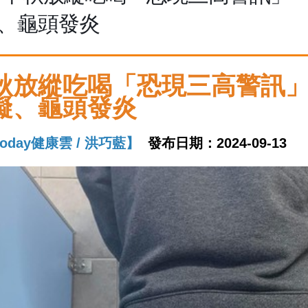
、龜頭發炎
秋放縱吃喝「恐現三高警訊
礙、龜頭發炎
today健康雲 / 洪巧藍】
發布日期：2024-09-13