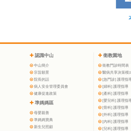
認識中山
衛教園地
中山簡介
衛教門診時間表
宗旨願景
醫病共享決策模
院長的話
[急門診] 護理指
病人安全管理委員會
[婦科] 護理指導
健康促進政策
[產科] 護理指導
[嬰兒科] 護理指
準媽媽區
[骨科] 護理指導
母嬰親善
[外科] 護理指導
準媽媽寶典
[內科] 護理指導
新生兒照顧
[兒科] 護理指導