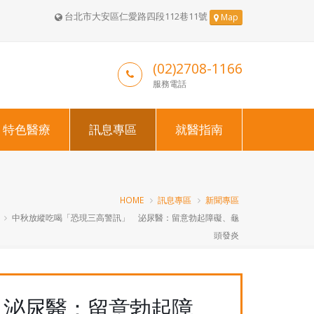
台北市大安區仁愛路四段112巷11號
Map
(02)2708-1166
服務電話
特色醫療
訊息專區
就醫指南
HOME
訊息專區
新聞專區
中秋放縱吃喝「恐現三高警訊」 泌尿醫：留意勃起障礙、龜
頭發炎
 泌尿醫：留意勃起障