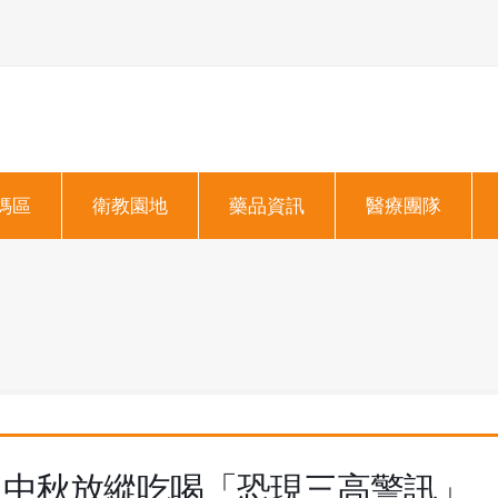
媽區
衛教園地
藥品資訊
醫療團隊
中秋放縱吃喝「恐現三高警訊」