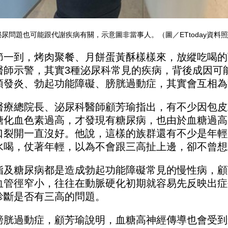
尿問題也可能跟代謝疾病有關，示意圖非當事人。（圖／ETtoday資料
節一到，烤肉聚餐、月餅蛋黃酥樣樣來，放縱吃喝的
醫師示警，其實3種泌尿科常見的疾病，背後成因可
頭發炎、勃起功能障礙、膀胱過動症，其實會互相為
醫療總院長、泌尿科醫師顧芳瑜指出，有不少因包皮
糖化血色素過高，才發現有糖尿病，也由於血糖過高
口裂開一直沒好。他說，這樣的族群還有不少是年輕
水喝，仗著年輕，以為不會跟三高扯上邊，卻不曾想
脂及糖尿病都是造成勃起功能障礙常見的慢性病，顧
血管徑窄小，往往在動脈硬化初期就容易先反映出症
診斷是否有三高的問題。
膀胱過動症，顧芳瑜說明，血糖高神經傳導也會受到