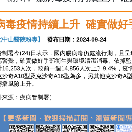
病毒疫情持續上升 確實做好
北中山醫院粉專】
發布日期：2024-09-24
管制署今
(24)
日表示，國內腸病毒仍處流行期，且呈
高警覺，確實做好手部衛生與環境清潔消毒。依據監
計
16,253
人次，較前一週
14,856
人次上升
9.4%
，疫
克沙奇
A10
型及克沙奇
A16
型為多，另其他克沙奇
A
傳播風險上升。
料來源：疾病管制署）