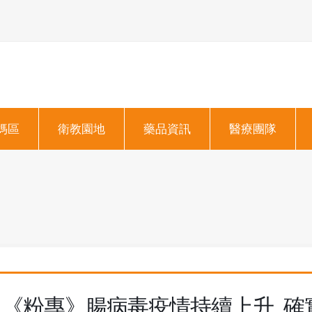
媽區
衛教園地
藥品資訊
醫療團隊
《粉專》腸病毒疫情持續上升 確