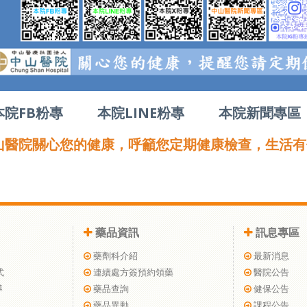
本院FB粉專
本院LINE粉專
本院新聞專區
山醫院關心您的健康，呼籲您定期健康檢查，生活有
藥品資訊
訊息專區
藥劑科介紹
最新消息
式
連續處方簽預約領藥
醫院公告
導
藥品查詢
健保公告
藥品異動
課程公告