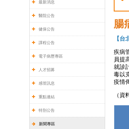
最新消息
醫院公告
腸
健保公告
【台
課程公告
疾病
電子病歷專區
員提
就診
人才招募
毒以
疫情
感管訊息
（資
重點連結
特別公告
新聞專區