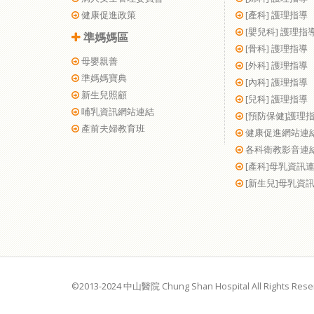
健康促進政策
[產科] 護理指導
[嬰兒科] 護理指
準媽媽區
[骨科] 護理指導
母嬰親善
[外科] 護理指導
準媽媽寶典
[內科] 護理指導
新生兒照顧
[兒科] 護理指導
哺乳資訊網站連結
[預防保健]護理
產前夫婦教育班
健康促進網站連
各科衛教影音連
[產科]母乳資訊
[新生兒]母乳資
©2013-2024 中山醫院 Chung Shan Hospital All Rights Rese