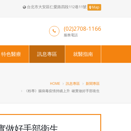
台北市大安區仁愛路四段112巷11號
Map
(02)2708-1166
服務電話
特色醫療
訊息專區
就醫指南
HOME
訊息專區
新聞專區
《粉專》腸病毒疫情持續上升 確實做好手部衛生
實做好手部衛生