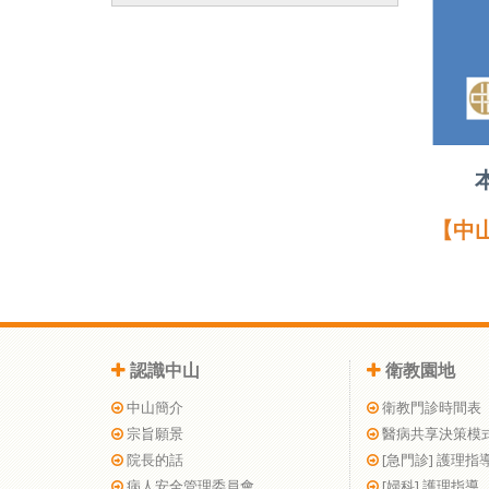
【中
認識中山
衛教園地
中山簡介
衛教門診時間表
宗旨願景
醫病共享決策模
院長的話
[急門診] 護理指
病人安全管理委員會
[婦科] 護理指導