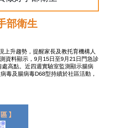
手部衛生
現上升趨勢，提醒家長及教托育機構人
測資料顯示，
9
月
15
日至
9
月
21
日門急診
情處高點。近四週實驗室監測顯示腸病
型病毒及腸病毒
D68
型持續於社區活動，