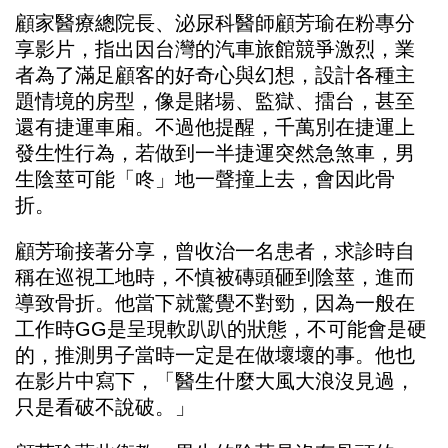
顧家醫療總院長、泌尿科醫師顧芳瑜在粉專分
享影片，指出因台灣的汽車旅館競爭激烈，業
者為了滿足顧客的好奇心與幻想，設計各種主
題情境的房型，像是賭場、監獄、擂台，甚至
還有捷運車廂。不過他提醒，千萬別在捷運上
發生性行為，若做到一半捷運突然急煞車，男
生陰莖可能「咚」地一聲撞上去，會因此骨
折。
顧芳瑜接著分享，曾收治一名患者，求診時自
稱在巡視工地時，不慎被磚頭砸到陰莖，進而
導致骨折。他當下就驚覺不對勁，因為一般在
工作時GG是呈現軟趴趴的狀態，不可能會是硬
的，推測男子當時一定是在做壞壞的事。他也
在影片中寫下，「醫生什麼大風大浪沒見過，
只是看破不說破。」