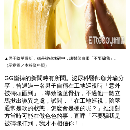
▲男子陰莖骨折，稱是被磚塊砸中，讓醫師白眼「不要騙我」。
（示意圖／本報資料照）
GG斷掉的新聞時有所聞。泌尿科醫師顧芳瑜分
享，曾遇過一名男子自稱在工地巡視時「意外
被磚頭砸到」，導致陰莖骨折，不過他一聽立
馬揪出詭異之處，試問，「在工地巡視，陰莖
通常是軟的狀態，怎麼會是硬的呢？」推測對
方當時可能在做色色的事，直呼「不要騙我是
被磚塊打到，我才不相信你！」