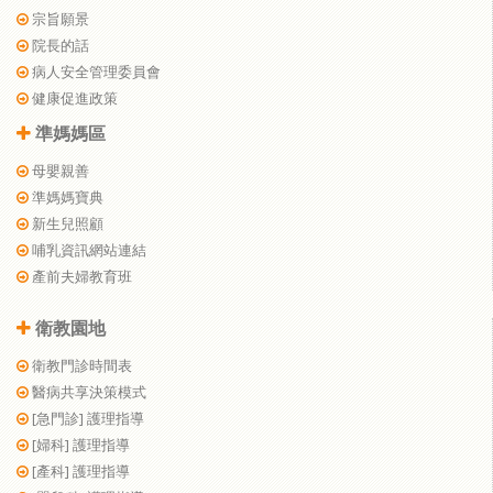
宗旨願景
院長的話
病人安全管理委員會
健康促進政策
準媽媽區
母嬰親善
準媽媽寶典
新生兒照顧
哺乳資訊網站連結
產前夫婦教育班
衛教園地
衛教門診時間表
醫病共享決策模式
[急門診] 護理指導
[婦科] 護理指導
[產科] 護理指導