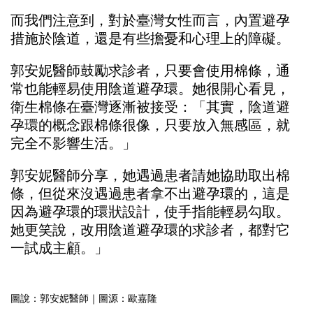
而我們注意到，對於臺灣女性而言，內置避孕
措施於陰道，還是有些擔憂和心理上的障礙。
郭安妮醫師鼓勵求診者，只要會使用棉條，通
常也能輕易使用陰道避孕環。她很開心看見，
衛生棉條在臺灣逐漸被接受：「其實，陰道避
孕環的概念跟棉條很像，只要放入無感區，就
完全不影響生活。」
郭安妮醫師分享，她遇過患者請她協助取出棉
條，但從來沒遇過患者拿不出避孕環的，這是
因為避孕環的環狀設計，使手指能輕易勾取。
她更笑說，改用陰道避孕環的求診者，都對它
一試成主顧。」
圖說：郭安妮醫師｜圖源：歐嘉隆