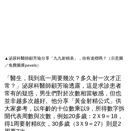
▲泌尿科醫師顧芳瑜分享「九九射精表」，你有達標嗎？（示意圖
／免費圖庫pexels）
「醫生，我到底一周要幾次？多久射一次才正
常？」泌尿科醫師顧芳瑜透露，這是求診患者
常有的疑惑，男生們對於次數相當敏感，但也
並非越多次越好。他分享「黃金射精公式」供
大家參考，以年齡的十位數乘以9，所得數字拆
開代表周數與次數，例如20多歲：2Ｘ9＝18，
得1周要射精8次，30多歲（3Ｘ9＝27）則是2