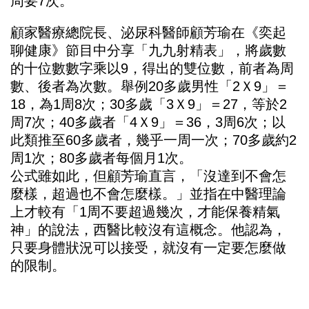
周要7次。
顧家醫療總院長、泌尿科醫師顧芳瑜在《
奕起
聊健康
》節目中分享「九九射精表」，將歲數
的十位數數字乘以9，得出的雙位數，前者為周
數、後者為次數。舉例20多歲男性「2Ｘ9」＝
18，為1周8次；30多歲「3Ｘ9」＝27，等於2
周7次；40多歲者「4Ｘ9」＝36，3周6次；以
此類推至60多歲者，幾乎一周一次；70多歲約2
周1次；80多歲者每個月1次。
公式雖如此，但顧芳瑜直言，「沒達到不會怎
麼樣，超過也不會怎麼樣。」並指在中醫理論
上才較有「1周不要超過幾次，才能保養精氣
神」的說法，西醫比較沒有這概念。他認為，
只要身體狀況可以接受，就沒有一定要怎麼做
的限制。