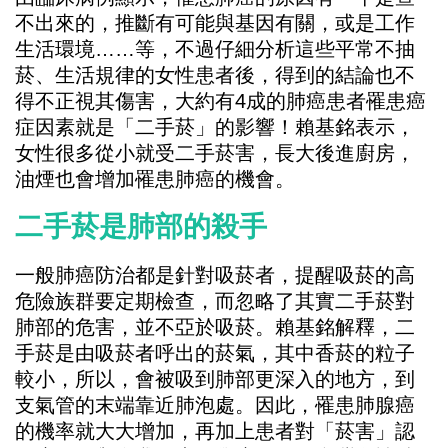
不出來的，推斷有可能與基因有關，或是工作
生活環境……等，不過仔細分析這些平常不抽
菸、生活規律的女性患者後，得到的結論也不
得不正視其傷害，大約有4成的肺癌患者罹患癌
症因素就是「二手菸」的影響！賴基銘表示，
女性很多從小就受二手菸害，長大後進廚房，
油煙也會增加罹患肺癌的機會。
二手菸是肺部的殺手
一般肺癌防治都是針對吸菸者，提醒吸菸的高
危險族群要定期檢查，而忽略了其實二手菸對
肺部的危害，並不亞於吸菸。賴基銘解釋，二
手菸是由吸菸者呼出的菸氣，其中香菸的粒子
較小，所以，會被吸到肺部更深入的地方，到
支氣管的末端靠近肺泡處。因此，罹患肺腺癌
的機率就大大增加，再加上患者對「菸害」認