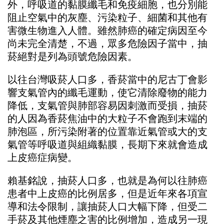
外，呼吸道的黏膜纖毛和免疫細胞，也分別能
阻止空氣中的灰塵、污染粒子、細菌和其他有
害微生物進入人體。雖然肺癌的確定病因至今
尚未完全清楚，不過，眾多危險因子當中，抽
菸絕對是列為頭號危險因素。
以往台灣吸菸人口多，香菸當中的尼古丁會影
響支氣管內的纖毛運動，使它清除廢物的能力
降低，支氣管與肺部容易因刺激而受損，抽菸
的人因為香菸焦油中的大粒子不會跑到末端的
肺泡區，所污染附著的位置靠近氣管或大的支
氣管等呼吸道與組織黏膜，長期下來就會造成
上皮癌症病變。
賴基銘說，抽菸人口多，也就是為何以往肺癌
患者中上皮癌的比例居多，但是近年來各項宣
導和法令限制，讓抽菸人口大幅下降，但受二
手菸及其他煙塵之害的比例增加，造成另一現