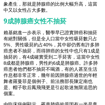
象產生，那就是肺腺癌的比例大幅升高，這當
中又以女性占大多數。
9成肺腺癌女性不抽菸
賴基銘進一步表示，醫學早已證實肺癌和抽菸
有絕對關係，但是全人口當中女性吸菸數只占
5%、男性吸菸約占40%，其中卻仍舊有許多肺
癌患者不抽菸，而得肺癌的女性中也只有1成是
抽菸的，有4成確實受到二手菸害，這當中女性
8成都是肺腺癌，男性約6成是肺腺癌。許多肺
癌患者他們都不抽菸不喝酒，有的人甚至生活
作息都非常正常，幾年前因肺腺癌過世的年輕
舞者羅曼菲是個例子、前法務部長陳定南也
是、帽子歌后鳳飛飛更是引起歌迷無限追思的
個案。
由臨床病例顯示，罹患肺癌的原因有一半是查