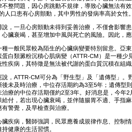
律不整問題，因心房跳動不規律，導致心臟無法有效
%的人口患有心房顫動，其中男性的發病率高於女性
博說，一旦心房顫動未得到妥善治療，不僅會影響患
、心臟衰竭，甚至增加中風與死亡的風險。因此，應
一種一般民眾較為陌生的心臟病變要特別留意。亞東
素蛋白類澱粉沉積心肌病變（ATTR-CM）是一種
統性疾病，其特徵是無法被代謝的蛋白質沉積在組織
憲說，ATTR-CM可分為「野生型」及「遺傳型」。
斷後未及時治療，中位存活期約為3至5年；遺傳型則
未治療的中位存活期僅約2至3年。好消息是，今年2
保給付，若出現心臟衰竭，並伴隨腸胃不適、手指麻
應有警覺，及早檢查與治療。
心臟疾病，醫師強調，民眾應養成規律作息、控制情
維持健康的生活習慣。