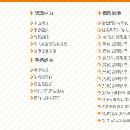
認識中山
衛教園地
中山簡介
衛教門診時間表
宗旨願景
醫病共享決策模
院長的話
[急門診] 護理指
病人安全管理委員會
[婦科] 護理指導
健康促進政策
[產科] 護理指導
[嬰兒科] 護理指
準媽媽區
[骨科] 護理指導
母嬰親善
[外科] 護理指導
準媽媽寶典
[內科] 護理指導
新生兒照顧
[兒科] 護理指導
哺乳資訊網站連結
[預防保健]護理
產前夫婦教育班
健康促進網站連
各科衛教影音連
[產科]母乳資訊
[新生兒]母乳資