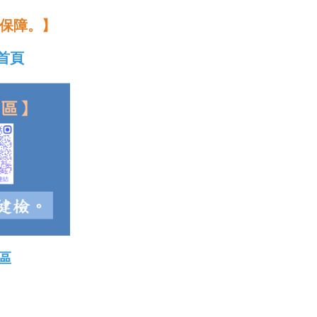
保障。】
首頁
區