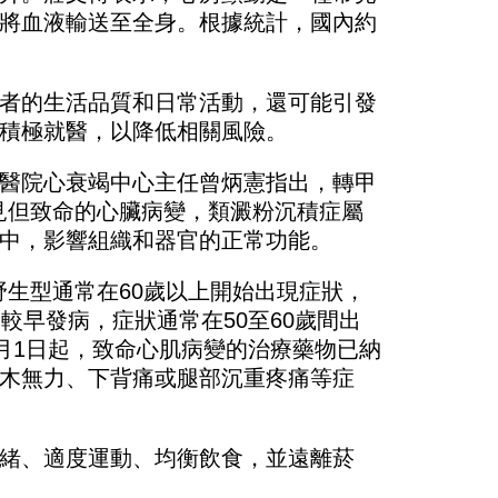
將血液輸送至全身。根據統計，國內約
。
者的生活品質和日常活動，還可能引發
積極就醫，以降低相關風險。
醫院心衰竭中心主任曾炳憲指出，轉甲
少見但致命的心臟病變，類澱粉沉積症屬
中，影響組織和器官的正常功能。
野生型通常在60歲以上開始出現症狀，
較早發病，症狀通常在50至60歲間出
月1日起，致命心肌病變的治療藥物已納
木無力、下背痛或腿部沉重疼痛等症
緒、適度運動、均衡飲食，並遠離菸