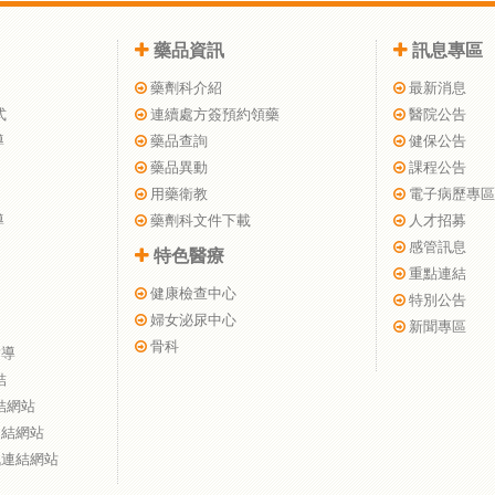
藥品資訊
訊息專區
藥劑科介紹
最新消息
式
連續處方簽預約領藥
醫院公告
導
藥品查詢
健保公告
藥品異動
課程公告
用藥衛教
電子病歷專區
導
藥劑科文件下載
人才招募
感管訊息
特色醫療
重點連結
健康檢查中心
特別公告
婦女泌尿中心
新聞專區
骨科
指導
結
結網站
連結網站
訊連結網站