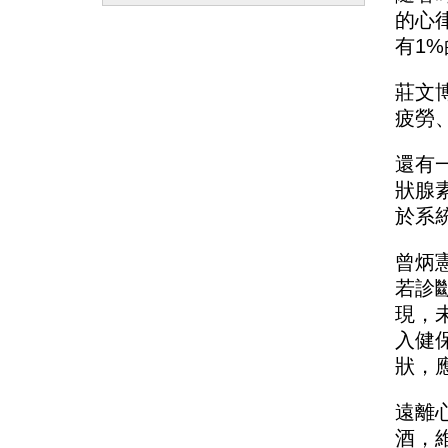
的心
有1
莊文
疲勞
還有
狀腺
於系
曾炳
若診
現，
入健
狀，
遠離
酒，