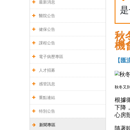
最新消息
是
醫院公告
健保公告
秋
機
課程公告
電子病歷專區
【匯流
人才招募
感管訊息
秋冬又到
重點連結
根據
下降
特別公告
心房
新聞專區
隨著